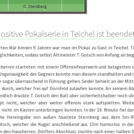
O. Sternberg
ositive Pokalserie in Teichel ist beende
rten Mal binnen 9 Jahren war man im Pokal zu Gast in Teichel. 
glichkeiten, sodass selbst Altmeister T. Gotsch von Anfang an be
herren starteten mit einem Offensivfeuerwerk und belagerten so
 Ungenauigkeit des Gegners konnte man diesem standhalten und m
e sogar überraschend in Führung gehen. Seidel behielt an der Mitte
 durch, welcher frei auf Dörnfeld zulaufen konnte. An seinem A
ndlich drückte T. Gotsch den Ball aber sicherheitshalber noch übe
pt nicht, welcher aber weiter offensiv stark aufspielten. Weit
nicht im Kasten unterbringen konnten. In der 19. Minute fiel dan
he Hereingabe von außen faustete Sternberg aus dem 5m-R
itsch, welcher die Kugel anschließend aus 15m humorlos in di
 den Hausherren. Dörflers Abschluss zischte nach einer halben 