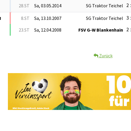
2 
28.ST
Sa, 03.05.2014
SG Traktor Teichel
3 
8
8.ST
Sa, 13.10.2007
SG Traktor Teichel
2 
23.ST
Sa, 12.04.2008
FSV G-W Blankenhain
Zurück