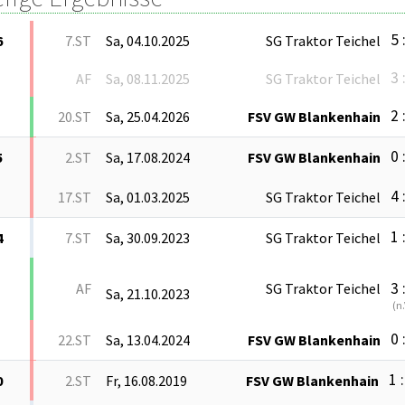
5 
6
7.ST
Sa, 04.10.2025
SG Traktor Teichel
3 
AF
Sa, 08.11.2025
SG Traktor Teichel
2 
20.ST
Sa, 25.04.2026
FSV GW Blankenhain
0 
5
2.ST
Sa, 17.08.2024
FSV GW Blankenhain
4 
17.ST
Sa, 01.03.2025
SG Traktor Teichel
1 
4
7.ST
Sa, 30.09.2023
SG Traktor Teichel
3 
AF
SG Traktor Teichel
Sa, 21.10.2023
(
n.
0 
22.ST
Sa, 13.04.2024
FSV GW Blankenhain
1 
0
2.ST
Fr, 16.08.2019
FSV GW Blankenhain