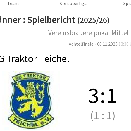
Team
Kreisoberliga
Spi
änner :
Spielbericht
(2025/26)
Vereinsbrauereipokal Mittel
Achtelfinale - 08.11.2025
13:30 
G Traktor Teichel
3
:
1
(1
:
1)