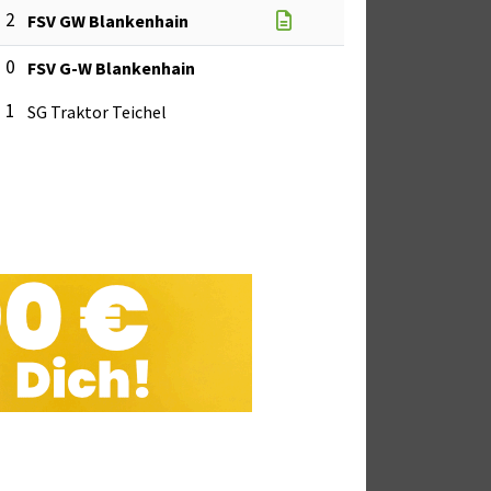
: 2
FSV GW Blankenhain
: 0
FSV G-W Blankenhain
: 1
SG Traktor Teichel