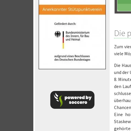
Die p
Zum vie
viele Mö
Die Haus
und der
8. Minut
den Lauf
schlusse
überhau
Chancen 
Eine ho
Staskew
gehörten