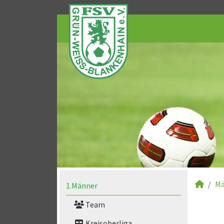
Mä
1.Männer
Team
Kreisoberliga