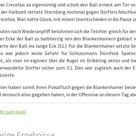
ar Crecelius zu eigensinnig und schob den Ball erneut am Tor v
 der Halbzeit rettete Sternberg nochmal gegen Dörflers Abschluss
ecelius. Man hatte Glück, mit einem Unentschieden in die Pause z
nuten nach Wiederanpfiff belohnten sich die Teichler gleich für 
er Ecke der Ball zu halbherzig von den Blankenhainern geklärt 
erte den Ball ins lange Eck (51.). Für die Blankenhainer setzte S
ss war jedoch keine Gefahr für Schlussmann Dörnfeld. Spätes
t, als man im eigenen 16er die Kugel im Dribbling verlor und hi
erwandelte Dörfler sicher zum 3:1. Dies war zugleich auch der E
sierte.
chler haben somit ihren Pokalfluch gegen die Blankenhainer bes
 dennoch alles gegeben haben, in der Offensive an diesem Tag ab
ht zum Spiel
erige Ergebnisse