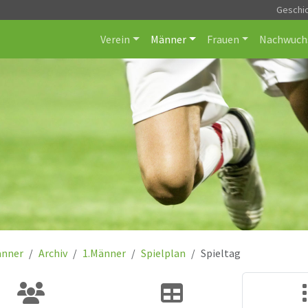
Geschi
Verein
Männer
Frauen
Nachwuch
nner
Archiv
1.Männer
Spielplan
Spieltag