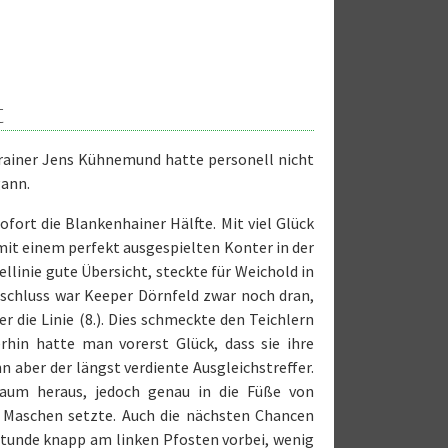
t
Trainer Jens Kühnemund hatte personell nicht
gann.
fort die Blankenhainer Hälfte. Mit viel Glück
it einem perfekt ausgespielten Konter in der
llinie gute Übersicht, steckte für Weichold in
bschluss war Keeper Dörnfeld zwar noch dran,
r die Linie (8.). Dies schmeckte den Teichlern
erhin hatte man vorerst Glück, dass sie ihre
n aber der längst verdiente Ausgleichstreffer.
aum heraus, jedoch genau in die Füße von
e Maschen setzte. Auch die nächsten Chancen
Stunde knapp am linken Pfosten vorbei, wenig