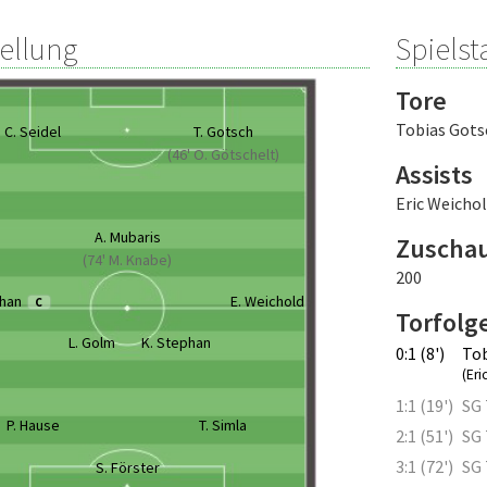
tellung
Spielsta
Tore
Tobias Gots
C. Seidel
T. Gotsch
(46' O. Götschelt)
Assists
Eric Weicho
A. Mubaris
Zuscha
(74' M. Knabe)
200
phan
E. Weichold
C
Torfolg
L. Golm
K. Stephan
0:1 (8')
Tob
(Eri
1:1 (19')
SG 
P. Hause
T. Simla
2:1 (51')
SG 
3:1 (72')
SG 
S. Förster