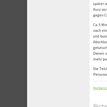
später w
Kurz vor
gegen Cr
Ca. 5 Mi
nach ein
und buxi
Abschlu
gelutsch
Diesen v
mehr pas
Die Tei
Personal
Vorberic
Bish