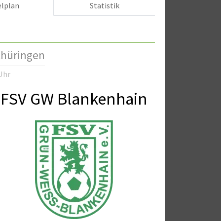
elplan
Statistik
thüringen
Uhr
FSV GW Blankenhain