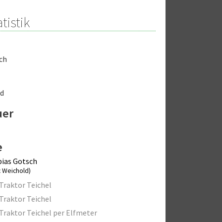
tistik
ch
ld
uer
e
ias Gotsch
c Weichold)
Traktor Teichel
Traktor Teichel
Traktor Teichel per Elfmeter