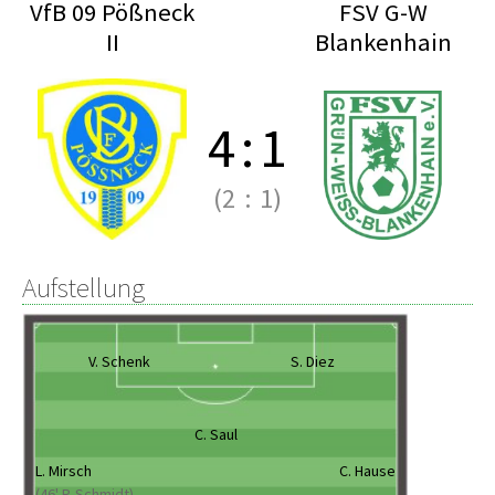
VfB 09 Pößneck
FSV G-W
II
Blankenhain
4
:
1
(2
:
1)
Aufstellung
V. Schenk
S. Diez
C. Saul
L. Mirsch
C. Hause
(46' P. Schmidt)