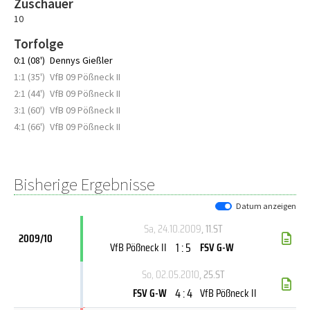
Zuschauer
10
Torfolge
0:1 (08')
Dennys Gießler
1:1 (35')
VfB 09 Pößneck II
2:1 (44')
VfB 09 Pößneck II
3:1 (60')
VfB 09 Pößneck II
4:1 (66')
VfB 09 Pößneck II
Bisherige Ergebnisse
Datum anzeigen
Sa, 24.10.2009
, 11.ST
2009/10
1 : 5
VfB Pößneck II
FSV G-W
So, 02.05.2010
, 25.ST
4 : 4
FSV G-W
VfB Pößneck II