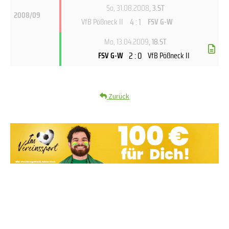
So, 31.08.2008
, 3.ST
2008/09
4 : 1
VfB Pößneck II
FSV G-W
Mo, 13.04.2009
, 18.ST
2 : 0
FSV G-W
VfB Pößneck II
Zurück