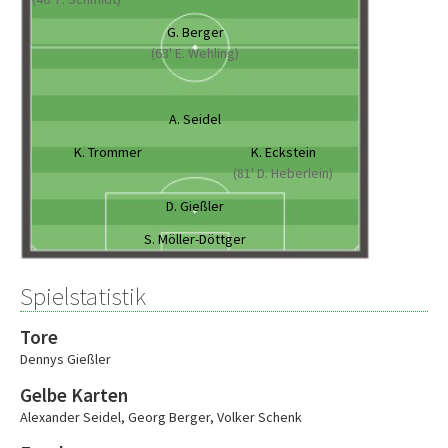
G. Berger
(63' E. Wehling)
A. Seidel
K. Trommer
K. Eckstein
(81' D. Heberlein)
D. Gießler
S. Möller-Döttger
Spielstatistik
Tore
Dennys Gießler
Gelbe Karten
Alexander Seidel
,
Georg Berger
,
Volker Schenk