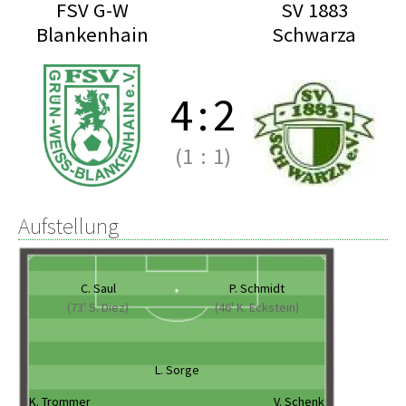
FSV G-W
SV 1883
Blankenhain
Schwarza
4
:
2
(1
:
1)
Aufstellung
C. Saul
P. Schmidt
(73' S. Diez)
(46' K. Eckstein)
L. Sorge
K. Trommer
V. Schenk