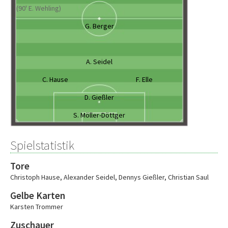
(90' E. Wehling)
G. Berger
A. Seidel
C. Hause
F. Elle
D. Gießler
S. Möller-Döttger
Spielstatistik
Tore
Christoph Hause
,
Alexander Seidel
,
Dennys Gießler
,
Christian Saul
Gelbe Karten
Karsten Trommer
Zuschauer