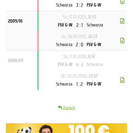
3 : 2
Schwarza
FSV G-W
Sa, 31.10.2009
, 12.ST
2009/10
2 : 1
FSV G-W
Schwarza
Sa, 08.05.2010
, 26.ST
2 : 0
Schwarza
FSV G-W
Sa, 11.10.2008
, 8.ST
2008/09
4 : 2
FSV G-W
Schwarza
Mi, 20.05.2009
, 23.ST
1 : 2
Schwarza
FSV G-W
Zurück