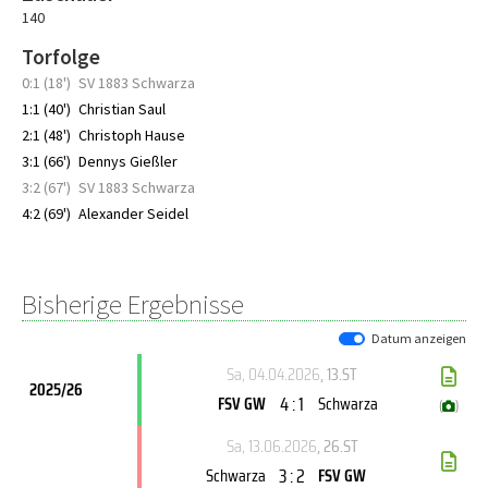
140
Torfolge
0:1 (18')
SV 1883 Schwarza
1:1 (40')
Christian Saul
2:1 (48')
Christoph Hause
3:1 (66')
Dennys Gießler
3:2 (67')
SV 1883 Schwarza
4:2 (69')
Alexander Seidel
Bisherige Ergebnisse
Datum anzeigen
Sa, 04.04.2026
, 13.ST
2025/26
4 : 1
FSV GW
Schwarza
(
)
Sa, 13.06.2026
, 26.ST
3 : 2
Schwarza
FSV GW