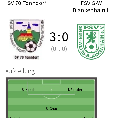
SV 70 Tonndorf
FSV G-W
Blankenhain II
3
:
0
(0
:
0)
Aufstellung
S. Kirsch
H. Schäler
S. Grün