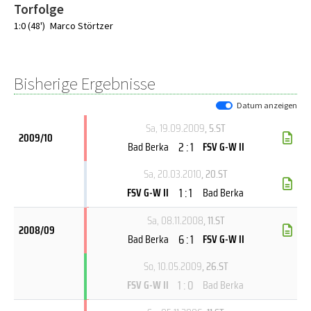
Torfolge
1:0 (48')
Marco Störtzer
Bisherige Ergebnisse
Datum anzeigen
Sa, 19.09.2009
, 5.ST
2009/10
2 : 1
Bad Berka
FSV G-W II
Sa, 20.03.2010
, 20.ST
1 : 1
FSV G-W II
Bad Berka
Sa, 08.11.2008
, 11.ST
2008/09
6 : 1
Bad Berka
FSV G-W II
So, 10.05.2009
, 26.ST
1 : 0
FSV G-W II
Bad Berka