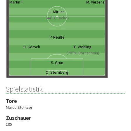
Martin T.
M. Viezens
L. Mirsch
(44' B. Focke)
P. Reuße
B. Gotsch
E. Wehling
(70' M. Bornschein)
S. Grün
O. Sternberg
Spielstatistik
Tore
Marco Störtzer
Zuschauer
105