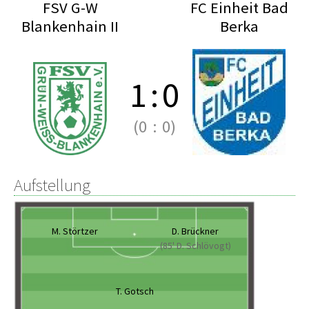
FSV G-W
FC Einheit Bad
Blankenhain II
Berka
1
:
0
(0
:
0)
Aufstellung
M. Störtzer
D. Brückner
(85' D. Schlövogt)
T. Gotsch