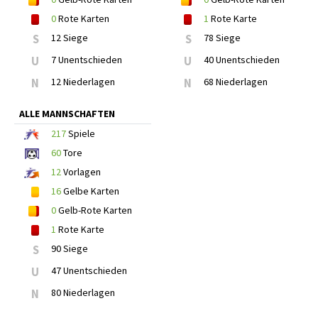
0
Rote Karten
1
Rote Karte
S
12 Siege
S
78 Siege
U
7 Unentschieden
U
40 Unentschieden
N
12 Niederlagen
N
68 Niederlagen
ALLE MANNSCHAFTEN
217
Spiele
60
Tore
12
Vorlagen
16
Gelbe Karten
0
Gelb-Rote Karten
1
Rote Karte
S
90 Siege
U
47 Unentschieden
N
80 Niederlagen