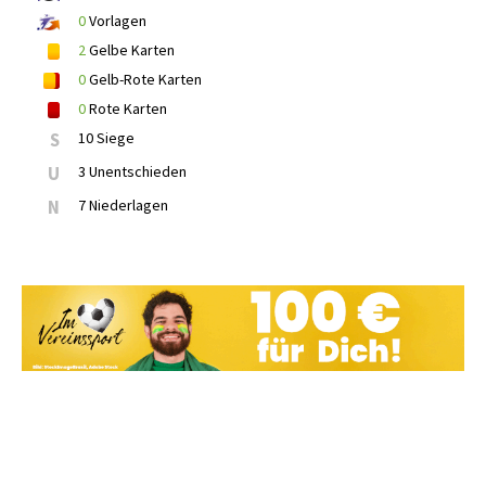
0
Vorlagen
2
Gelbe Karten
0
Gelb-Rote Karten
0
Rote Karten
S
10 Siege
U
3 Unentschieden
N
7 Niederlagen