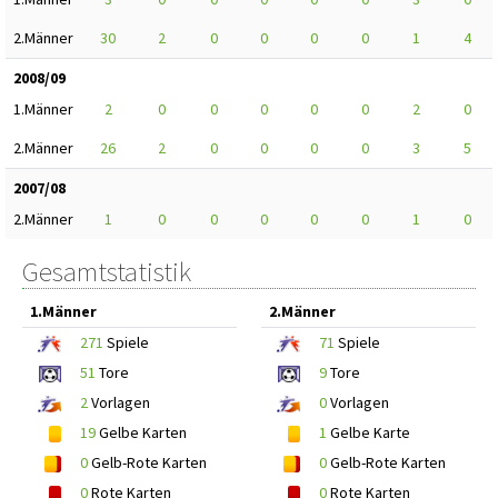
2.Männer
30
2
0
0
0
0
1
4
2008/09
1.Männer
2
0
0
0
0
0
2
0
2.Männer
26
2
0
0
0
0
3
5
2007/08
2.Männer
1
0
0
0
0
0
1
0
Gesamtstatistik
1.Männer
2.Männer
271
Spiele
71
Spiele
51
Tore
9
Tore
2
Vorlagen
0
Vorlagen
19
Gelbe Karten
1
Gelbe Karte
0
Gelb-Rote Karten
0
Gelb-Rote Karten
0
Rote Karten
0
Rote Karten