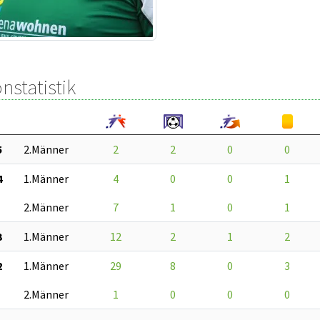
nstatistik
5
2.Männer
2
2
0
0
4
1.Männer
4
0
0
1
2.Männer
7
1
0
1
3
1.Männer
12
2
1
2
2
1.Männer
29
8
0
3
2.Männer
1
0
0
0