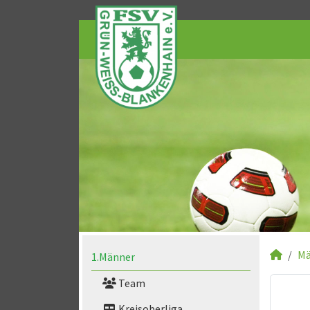
Mä
1.Männer
Team
Kreisoberliga