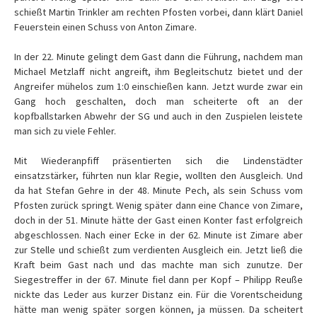
schießt Martin Trinkler am rechten Pfosten vorbei, dann klärt Daniel
Feuerstein einen Schuss von Anton Zimare.
In der 22. Minute gelingt dem Gast dann die Führung, nachdem man
Michael Metzlaff nicht angreift, ihm Begleitschutz bietet und der
Angreifer mühelos zum 1:0 einschießen kann. Jetzt wurde zwar ein
Gang hoch geschalten, doch man scheiterte oft an der
kopfballstarken Abwehr der SG und auch in den Zuspielen leistete
man sich zu viele Fehler.
Mit Wiederanpfiff präsentierten sich die Lindenstädter
einsatzstärker, führten nun klar Regie, wollten den Ausgleich. Und
da hat Stefan Gehre in der 48. Minute Pech, als sein Schuss vom
Pfosten zurück springt. Wenig später dann eine Chance von Zimare,
doch in der 51. Minute hätte der Gast einen Konter fast erfolgreich
abgeschlossen. Nach einer Ecke in der 62. Minute ist Zimare aber
zur Stelle und schießt zum verdienten Ausgleich ein. Jetzt ließ die
Kraft beim Gast nach und das machte man sich zunutze. Der
Siegestreffer in der 67. Minute fiel dann per Kopf – Philipp Reuße
nickte das Leder aus kurzer Distanz ein. Für die Vorentscheidung
hätte man wenig später sorgen können, ja müssen. Da scheitert