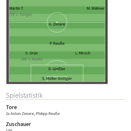
Martin T.
M. Wähner
(75' L. Sorge)
A. Zimare
P. Reuße
S. Grün
L. Mirsch
(46' S. Rieth)
D. Gießler
S. Möller-Döttger
Spielstatistik
Tore
2x Anton Zimare
,
Philipp Reuße
Zuschauer
130