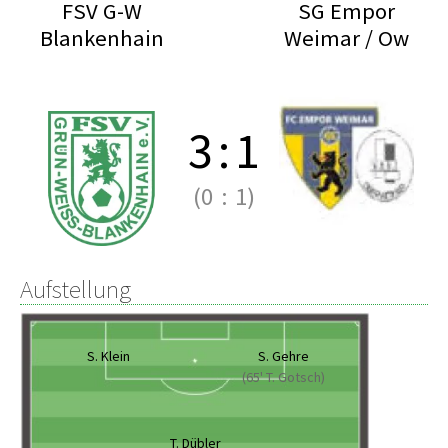
FSV G-W
SG Empor
Blankenhain
Weimar / Ow
3
:
1
(0
:
1)
Aufstellung
S. Klein
S. Gehre
(65' T. Gotsch)
T. Dübler