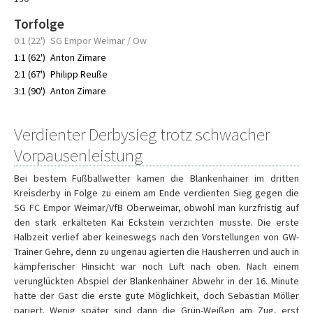
Torfolge
0:1 (22')
SG Empor Weimar / Ow
1:1 (62')
Anton Zimare
2:1 (67')
Philipp Reuße
3:1 (90')
Anton Zimare
Verdienter Derbysieg trotz schwacher
Vorpausenleistung
Bei bestem Fußballwetter kamen die Blankenhainer im dritten
Kreisderby in Folge zu einem am Ende verdienten Sieg gegen die
SG FC Empor Weimar/VfB Oberweimar, obwohl man kurzfristig auf
den stark erkälteten Kai Eckstein verzichten musste. Die erste
Halbzeit verlief aber keineswegs nach den Vorstellungen von GW-
Trainer Gehre, denn zu ungenau agierten die Hausherren und auch in
kämpferischer Hinsicht war noch Luft nach oben. Nach einem
verunglückten Abspiel der Blankenhainer Abwehr in der 16. Minute
hatte der Gast die erste gute Möglichkeit, doch Sebastian Möller
pariert. Wenig später sind dann die Grün-Weißen am Zug, erst