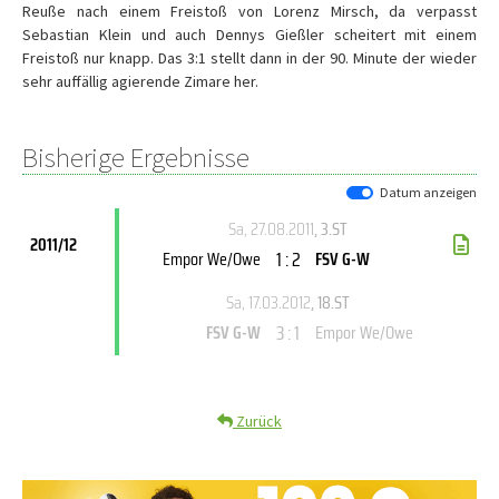
Reuße nach einem Freistoß von Lorenz Mirsch, da verpasst
Sebastian Klein und auch Dennys Gießler scheitert mit einem
Freistoß nur knapp. Das 3:1 stellt dann in der 90. Minute der wieder
sehr auffällig agierende Zimare her.
Bisherige Ergebnisse
Datum anzeigen
Sa, 27.08.2011
, 3.ST
2011/12
1 : 2
Empor We/Owe
FSV G-W
Sa, 17.03.2012
, 18.ST
3 : 1
FSV G-W
Empor We/Owe
Zurück