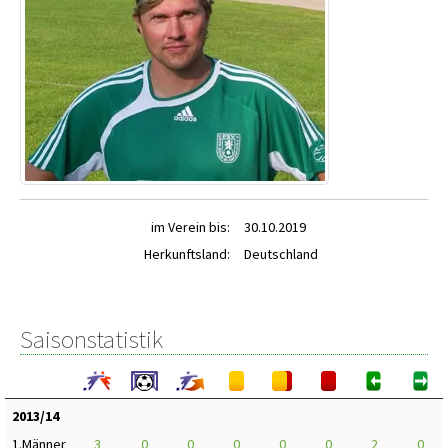
im Verein bis:
30.10.2019
Herkunftsland:
Deutschland
Saisonstatistik
2013/14
1.Männer
3
0
0
0
0
0
2
0