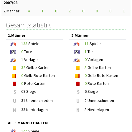
2007/08
2.Männer
4
1
0
2
0
0
0
1
Gesamtstatistik
1.Männer
2.Männer
133
Spiele
11
Spiele
0
Tore
1
Tor
1
Vorlage
0
Vorlagen
32
Gelbe Karten
5
Gelbe Karten
0
Gelb-Rote Karten
0
Gelb-Rote Karten
0
Rote Karten
0
Rote Karten
S
69 Siege
S
6 Siege
U
31 Unentschieden
U
2 Unentschieden
N
33 Niederlagen
N
3 Niederlagen
ALLE MANNSCHAFTEN
144
Spiele