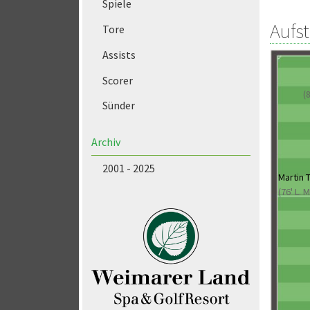
Spiele
Aufs
Tore
Assists
Scorer
(
Sünder
Archiv
2001 - 2025
Martin T
(76' L. 