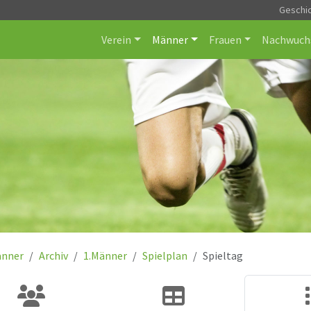
Geschi
Verein
Männer
Frauen
Nachwuch
nner
Archiv
1.Männer
Spielplan
Spieltag