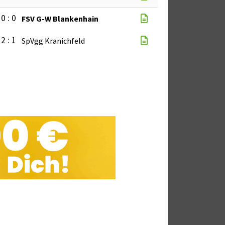
0 : 0
FSV G-W Blankenhain
2 : 1
SpVgg Kranichfeld