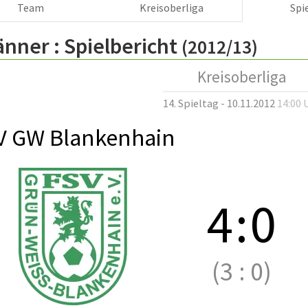
Team
Kreisoberliga
Spi
änner :
Spielbericht
(2012/13)
Kreisoberliga
14. Spieltag - 10.11.2012
14:00 
V GW Blankenhain
4
:
0
(3
:
0)