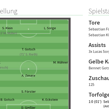
tellung
Spielsta
Tore
S. Klein
L. Sorge
Sebastian F
83' M. Müller)
Sebastian K
Assists
T. Gotsch
3x Lucas So
(71' S. Rieth)
Gelbe K
.
M. Wähner
Mirsch)
Bennet Got
A. Zimare
Zuscha
125
S. Förster
Torfolg
B. Gotsch
K. Eckstein
1:0 (01')
Seb
(An
D. Gießler