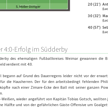
2:0 (21')
An
S. Möller-Döttger
(Lu
3:0 (32')
Mar
(Lu
4:0 (57')
Seb
(Lu
er 4:0-Erfolg im Südderby
derby des ehemaligen Fußballkreises Weimar gewannen die 
eld verdient mit 4:0.
el begann auf Grund des Dauerregens leider nicht vor der erwar
 für die Hausherren. Der für den arbeitsbedingt fehlenden Ph
 köpfte nach einer Zimare-Ecke den Ball mit seiner ganzen Powe
n.
-Weißen, wieder angeführt von Kapitän Tobias Gotsch, wollten j
ne Hälfte und von der gefährlichen Gäste-Offensive um Goalgett