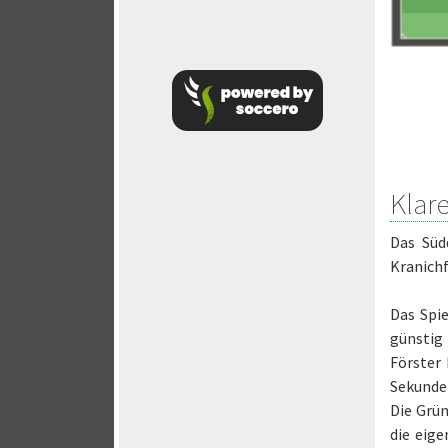
Klar
Das Süd
Kranichf
Das Spi
günstig
Förster
Sekunde
Die Grün
die eige