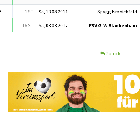
2
1.ST
Sa, 13.08.2011
SpVgg Kranichfeld
16.ST
Sa, 03.03.2012
FSV G-W Blankenhain
Zurück