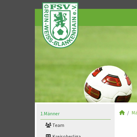
Mä
1.Männer
Team
Kreisoberliga