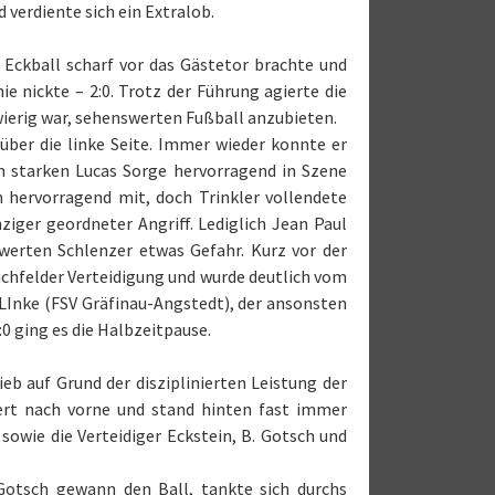
 verdiente sich ein Extralob.
n Eckball scharf vor das Gästetor brachte und
ie nickte – 2:0. Trotz der Führung agierte die
wierig war, sehenswerten Fußball anzubieten.
 über die linke Seite. Immer wieder konnte er
om starken Lucas Sorge hervorragend in Szene
in hervorragend mit, doch Trinkler vollendete
ziger geordneter Angriff. Lediglich Jean Paul
swerten Schlenzer etwas Gefahr. Kurz vor der
nichfelder Verteidigung und wurde deutlich vom
 LInke (FSV Gräfinau-Angstedt), der ansonsten
3:0 ging es die Halbzeitpause.
eb auf Grund der disziplinierten Leistung der
ert nach vorne und stand hinten fast immer
sowie die Verteidiger Eckstein, B. Gotsch und
 Gotsch gewann den Ball, tankte sich durchs