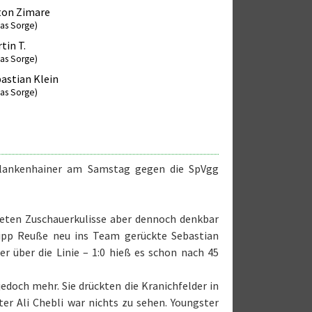
ton Zimare
cas Sorge)
tin T.
cas Sorge)
astian Klein
cas Sorge)
Blankenhainer am Samstag gegen die SpVgg
teten Zuschauerkulisse aber dennoch denkbar
ilipp Reuße neu ins Team gerückte Sebastian
r über die Linie – 1:0 hieß es schon nach 45
edoch mehr. Sie drückten die Kranichfelder in
er Ali Chebli war nichts zu sehen. Youngster