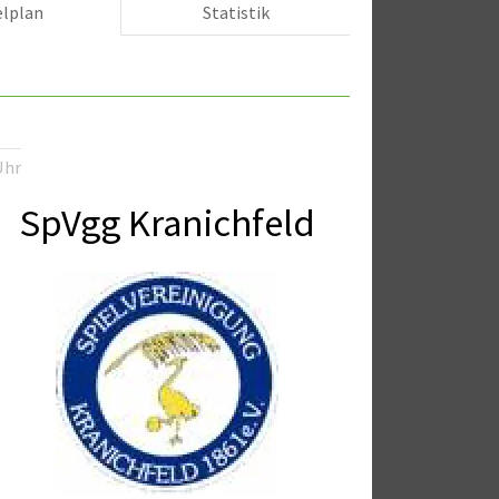
elplan
Statistik
Uhr
SpVgg Kranichfeld