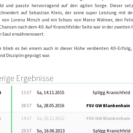
eld und passte hervorragend auf den agilen Sorge. Dieser set
hneidert auf Sebastian Klein, der seine super Leistung mit de
ß von Lorenz Mirsch und ein Schuss von Marco Wähner, den Fel
Chancen nach dem 4:0. Auf Kranichfelder Seite war in der zweiten 
n Saul erwähnenswert.
blieb es bei einem auch in dieser Höhe verdienten 4:0-Erfolg, 
d Disziplin geprägt war.
erige Ergebnisse
6
13.ST
Sa, 14.11.2015
SpVgg Kranichfeld
28.ST
Sa, 28.05.2016
FSV GW Blankenhain
3
14.ST
Sa, 10.11.2012
FSV GW Blankenhain
29.ST
So, 16.06.2013
SpVgg Kranichfeld