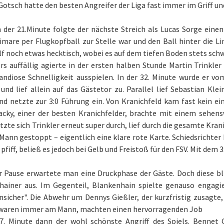
otsch hatte den besten Angreifer der Liga fast immer im Griff und
 der 21.Minute folgte der nächste Streich als Lucas Sorge eine
mare per Flugkopfball zur Stelle war und den Ball hinter die Lin
f noch etwas hecktisch, wobei es auf dem tiefen Boden stets sch
s auffällig agierte in der ersten halben Stunde Martin Trinkler
andiose Schnelligkeit ausspielen. In der 32. Minute wurde er v
und lief allein auf das Gästetor zu. Parallel lief Sebastian Kle
nd netzte zur 3:0 Führung ein. Von Kranichfeld kam fast kein ein
Jacky, einer der besten Kranichfelder, brachte mit einem sehen
tzte sich Trinkler erneut super durch, lief durch die gesamte Kra
Mann gestoppt – eigentlich eine klare rote Karte. Schiedsrichter
 pfiff, beließ es jedoch bei Gelb und Freistoß für den FSV. Mit dem 
 Pause erwartete man eine Druckphase der Gäste. Doch diese bli
hainer aus. Im Gegenteil, Blankenhain spielte genauso engagi
icher". Die Abwehr um Dennys Gießler, der kurzfristig zusagte, 
 waren immer am Mann, machten einen hervorragenden Job
57. Minute dann der wohl schönste Angriff des Spiels. Bennet