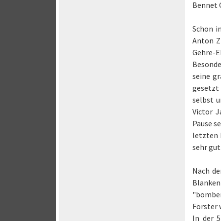
Bennet G
Schon in
Anton Zi
Gehre-El
Besonder
seine gr
gesetzt 
selbst u
Victor 
Pause se
letzten 
sehr gut
Nach der
Blanken
"bombens
Förster
In der 