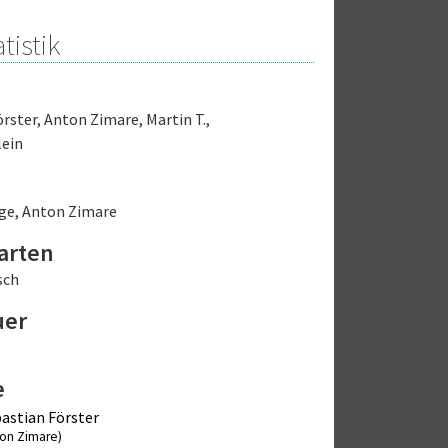
tistik
örster
,
Anton Zimare
,
Martin T.
,
lein
rge
,
Anton Zimare
arten
sch
uer
e
astian Förster
ton Zimare)