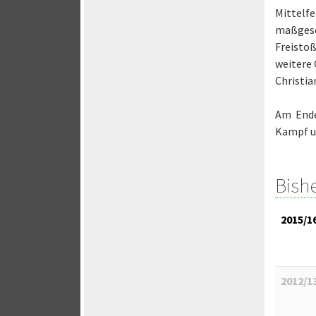
Mittelf
maßgesc
Freisto
weitere 
Christia
Am Ende 
Kampf un
Bish
2015/1
2012/1