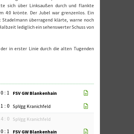
zte sich über Linksaußen durch und flankte
m 4:0 krönte. Der Jubel war grenzenlos. Ein
ix Stadelmann überragend klärte, warne noch
Halbzeit lediglich ein sehenswerter Schuss von
der in erster Linie durch die alten Tugenden
0 : 1
FSV GW Blankenhain
1 : 0
SpVgg Kranichfeld
4 : 0
SpVgg Kranichfeld
0 : 1
FSV GW Blankenhain