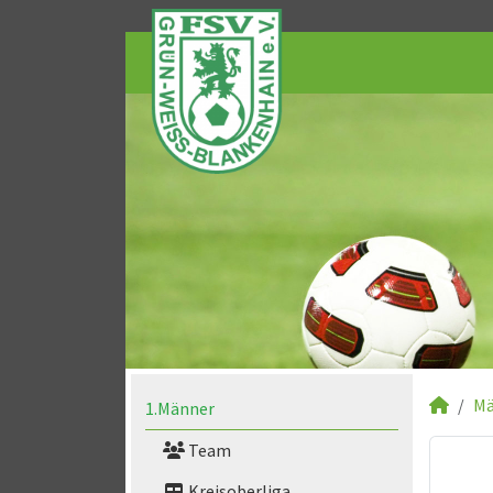
Mä
1.Männer
Team
Kreisoberliga