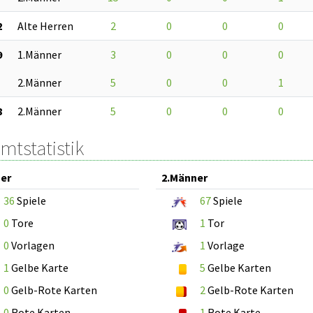
2
Alte Herren
2
0
0
0
9
1.Männer
3
0
0
0
2.Männer
5
0
0
1
8
2.Männer
5
0
0
0
mtstatistik
er
2.Männer
36
Spiele
67
Spiele
0
Tore
1
Tor
0
Vorlagen
1
Vorlage
1
Gelbe Karte
5
Gelbe Karten
0
Gelb-Rote Karten
2
Gelb-Rote Karten
0
Rote Karten
1
Rote Karte