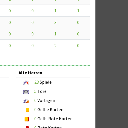
0
0
1
1
0
0
3
0
0
0
1
0
0
0
2
0
Alte Herren
23
Spiele
5
Tore
0
Vorlagen
0
Gelbe Karten
0
Gelb-Rote Karten
0
Rote Karten