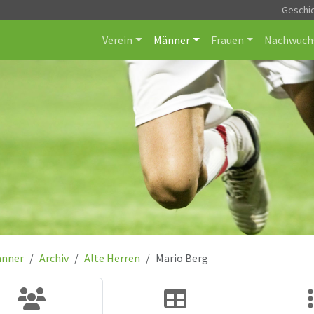
Geschi
Verein
Männer
Frauen
Nachwuch
nner
Archiv
Alte Herren
Mario Berg