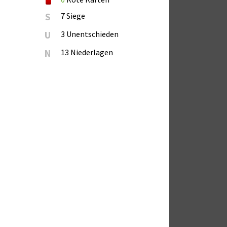
S
7 Siege
U
3 Unentschieden
N
13 Niederlagen