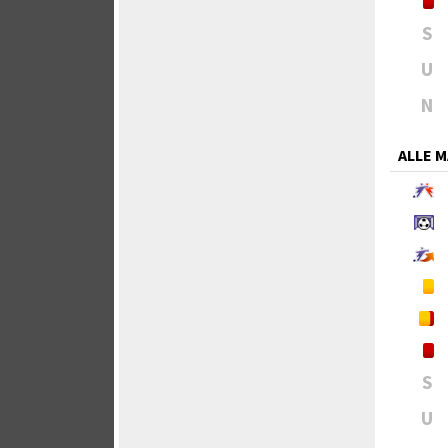
S
U
N
ALLE 
S
U