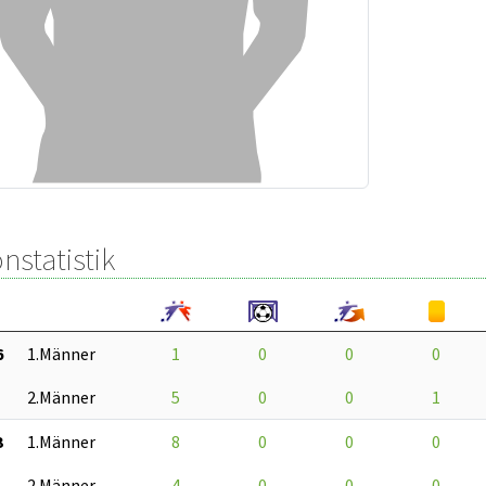
nstatistik
6
1.Männer
1
0
0
0
2.Männer
5
0
0
1
3
1.Männer
8
0
0
0
2.Männer
4
0
0
0