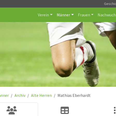
Geschi
Verein
Männer
Frauen
Nachwuch
nner
Archiv
Alte Herren
Mathias Eberhardt