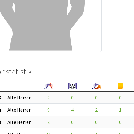
nstatistik
5
Alte Herren
2
0
0
0
4
Alte Herren
9
4
2
1
3
Alte Herren
2
0
0
0