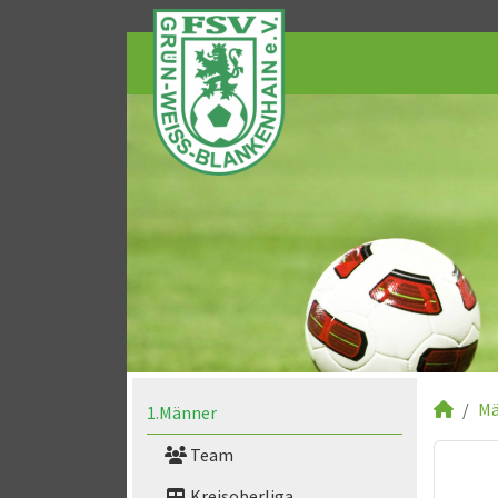
Mä
1.Männer
Team
Kreisoberliga