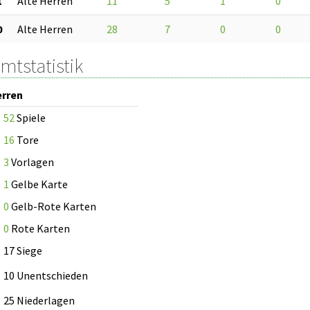
1
Alte Herren
11
5
1
0
0
Alte Herren
28
7
0
0
mtstatistik
erren
52
Spiele
16
Tore
3
Vorlagen
1
Gelbe Karte
0
Gelb-Rote Karten
0
Rote Karten
17 Siege
10 Unentschieden
25 Niederlagen