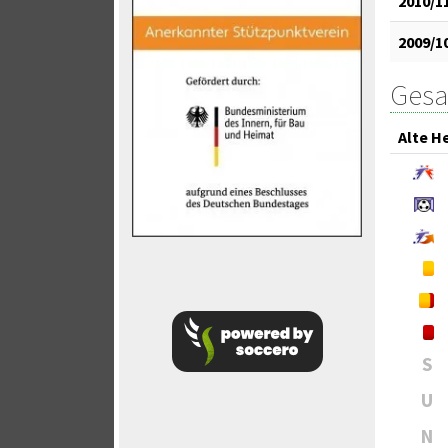
2010/1
2009/1
Gesa
Alte H
S
U
N