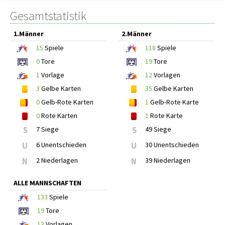
Gesamtstatistik
1.Männer
2.Männer
15
Spiele
118
Spiele
0
Tore
19
Tore
1
Vorlage
12
Vorlagen
3
Gelbe Karten
35
Gelbe Karten
0
Gelb-Rote Karten
1
Gelb-Rote Karte
0
Rote Karten
1
Rote Karte
S
7 Siege
S
49 Siege
U
6 Unentschieden
U
30 Unentschieden
N
2 Niederlagen
N
39 Niederlagen
ALLE MANNSCHAFTEN
133
Spiele
19
Tore
13
Vorlagen