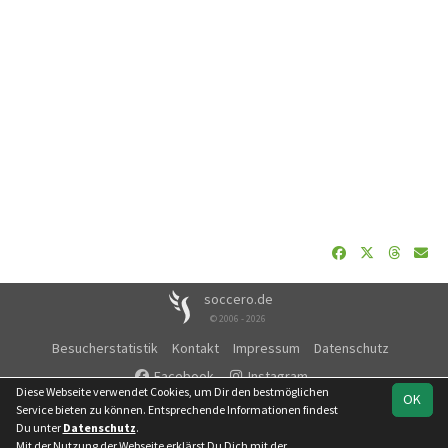
soccero.de
© 2006 - 2026
Besucherstatistik
Kontakt
Impressum
Datenschutz
Facebook
Instagram
Diese Webseite verwendet Cookies, um Dir den bestmöglichen
OK
Service bieten zu können. Entsprechende Informationen findest
Du unter
Datenschutz
.
Mit der Nutzung der Webseite erklärst Du Dich mit der