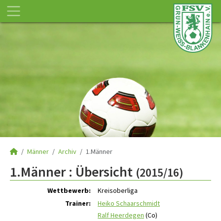
Männer
Archiv
1.Männer
1.Männer :
Übersicht
(2015/16)
Wettbewerb:
Kreisoberliga
Trainer:
Heiko Schaarschmidt
Ralf Heerdegen
(Co)