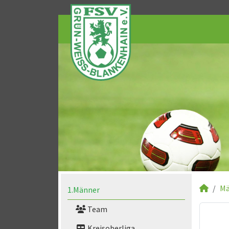
Mä
1.Männer
Team
Kreisoberliga