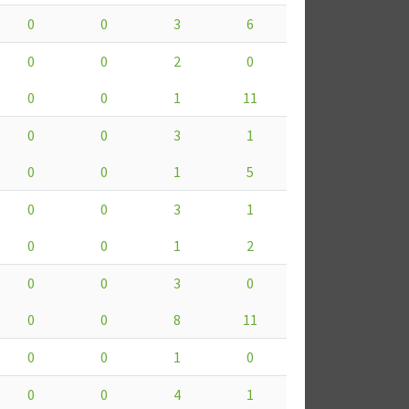
0
0
3
6
0
0
2
0
0
0
1
11
0
0
3
1
0
0
1
5
0
0
3
1
0
0
1
2
0
0
3
0
0
0
8
11
0
0
1
0
0
0
4
1