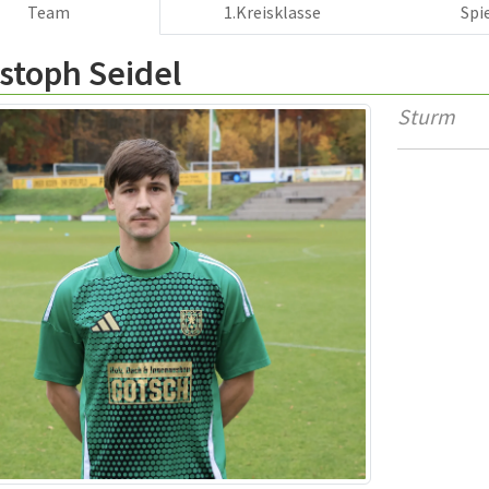
Team
1.Kreisklasse
Spi
stoph Seidel
Sturm