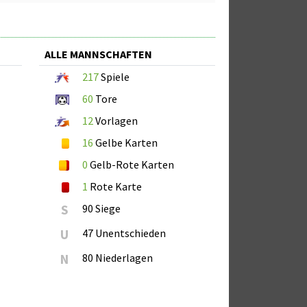
ALLE MANNSCHAFTEN
217
Spiele
60
Tore
12
Vorlagen
16
Gelbe Karten
0
Gelb-Rote Karten
1
Rote Karte
S
90 Siege
U
47 Unentschieden
N
80 Niederlagen