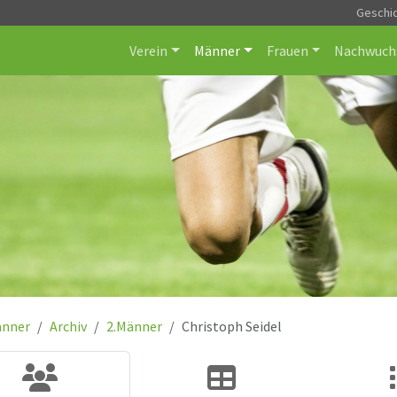
Geschi
Verein
Männer
Frauen
Nachwuch
nner
Archiv
2.Männer
Christoph Seidel