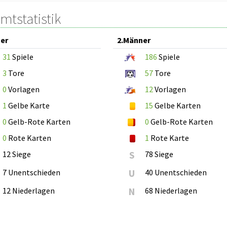
mtstatistik
er
2.Männer
31
Spiele
186
Spiele
3
Tore
57
Tore
0
Vorlagen
12
Vorlagen
1
Gelbe Karte
15
Gelbe Karten
0
Gelb-Rote Karten
0
Gelb-Rote Karten
0
Rote Karten
1
Rote Karte
12 Siege
S
78 Siege
7 Unentschieden
U
40 Unentschieden
12 Niederlagen
N
68 Niederlagen