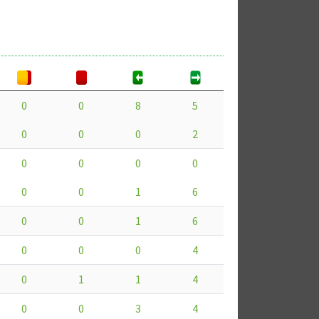
0
0
8
5
0
0
0
2
0
0
0
0
0
0
1
6
0
0
1
6
0
0
0
4
0
1
1
4
0
0
3
4