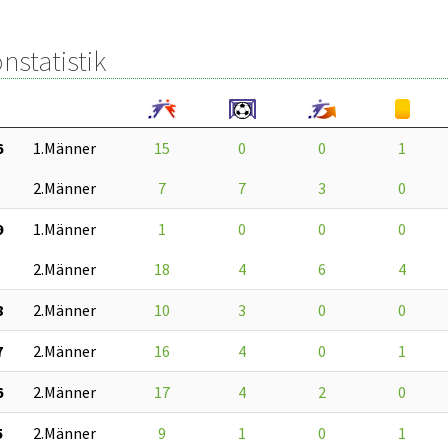
nstatistik
6
1.Männer
15
0
0
1
2.Männer
7
7
3
0
9
1.Männer
1
0
0
0
2.Männer
18
4
6
4
8
2.Männer
10
3
0
0
7
2.Männer
16
4
0
1
6
2.Männer
17
4
2
0
5
2.Männer
9
1
0
1