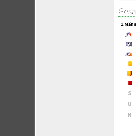
Gesa
1.Männ
S
U
N