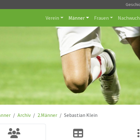
Geschi
Verein
Männer
Frauen
Nachwuch
nner
Archiv
2.Männer
Sebastian Klein