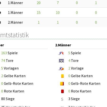
0
1.Männer
20
7
0
1
9
1.Männer
15
10
0
0
8
2.Männer
1
1
0
0
mtstatistik
er
2.Männer
163
Spiele
5
Spiele
74
Tore
4
Tore
5
Vorlagen
1
Vorlage
2
Gelbe Karten
0
Gelbe Karten
0
Gelb-Rote Karten
0
Gelb-Rote Karten
0
Rote Karten
0
Rote Karten
80 Siege
S
3 Siege