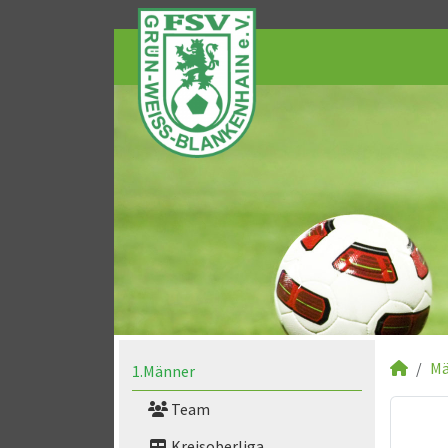
Mä
1.Männer
Team
Kreisoberliga