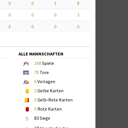
0
0
1
8
0
0
0
3
0
0
0
0
ALLE MANNSCHAFTEN
168
Spiele
78
Tore
6
Vorlagen
2
Gelbe Karten
0
Gelb-Rote Karten
0
Rote Karten
S
83 Siege