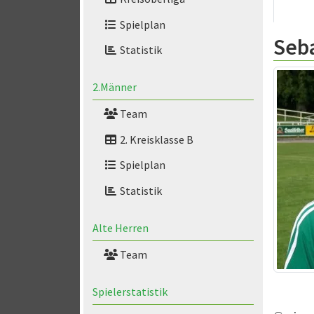
Spielplan
Seba
Statistik
2.Männer
Team
2. Kreisklasse B
Spielplan
Statistik
Alte Herren
Team
Spielerstatistik