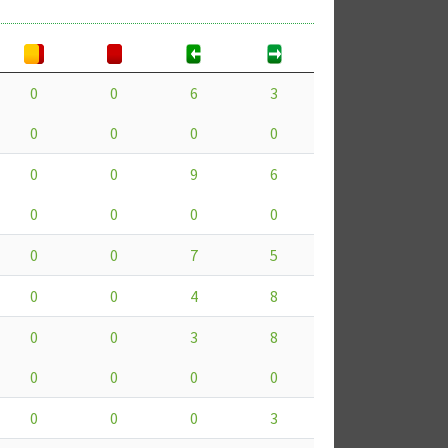
0
0
6
3
0
0
0
0
0
0
9
6
0
0
0
0
0
0
7
5
0
0
4
8
0
0
3
8
0
0
0
0
0
0
0
3