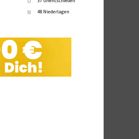
U
37 Unentschieden
N
48 Niederlagen