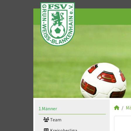
Mä
1.Männer
Team
Kreisoberliga