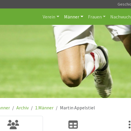
Geschi
Verein
Männer
Frauen
Nachwuch
nner
Archiv
1.Männer
Martin Appelstiel