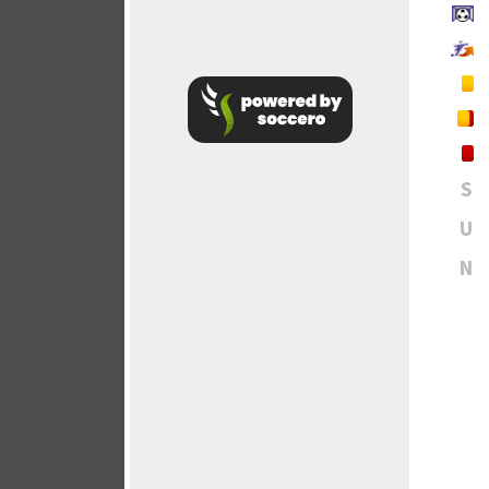
S
U
N