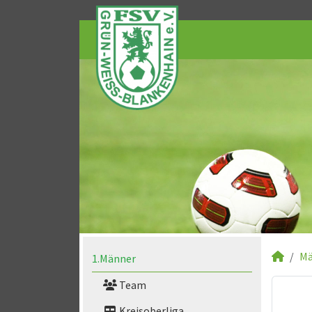
Mä
1.Männer
Team
Kreisoberliga