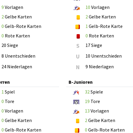
9
Vorlagen
10
Vorlagen
2
Gelbe Karten
2
Gelbe Karten
0
Gelb-Rote Karten
1
Gelb-Rote Karte
0
Rote Karten
0
Rote Karten
20 Siege
S
17 Siege
8 Unentschieden
U
10 Unentschieden
24 Niederlagen
N
9 Niederlagen
erren
B-Junioren
1
Spiel
32
Spiele
0
Tore
19
Tore
0
Vorlagen
13
Vorlagen
0
Gelbe Karten
2
Gelbe Karten
0
Gelb-Rote Karten
0
Gelb-Rote Karten