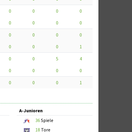
0
0
0
0
0
0
0
0
0
0
0
0
0
0
0
1
0
0
5
4
0
0
0
0
0
0
0
1
A-Junioren
36
Spiele
18
Tore