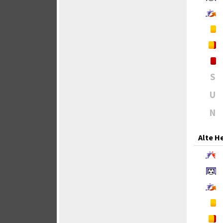
S
U
N
Alte H