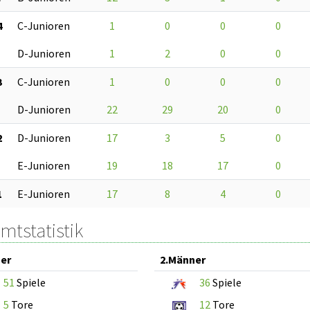
4
C-Junioren
1
0
0
0
D-Junioren
1
2
0
0
3
C-Junioren
1
0
0
0
D-Junioren
22
29
20
0
2
D-Junioren
17
3
5
0
E-Junioren
19
18
17
0
1
E-Junioren
17
8
4
0
mtstatistik
er
2.Männer
51
Spiele
36
Spiele
5
Tore
12
Tore