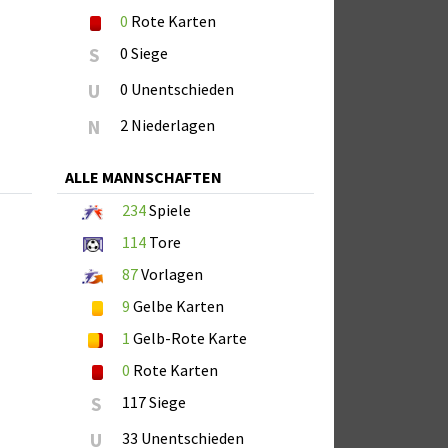
0
Rote Karten
S
0 Siege
U
0 Unentschieden
N
2 Niederlagen
ALLE MANNSCHAFTEN
234
Spiele
114
Tore
87
Vorlagen
9
Gelbe Karten
1
Gelb-Rote Karte
0
Rote Karten
S
117 Siege
U
33 Unentschieden