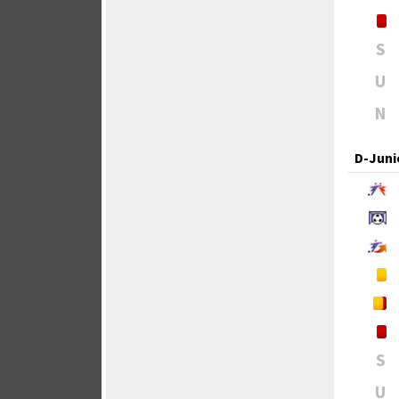
S
U
N
D-Juni
S
U