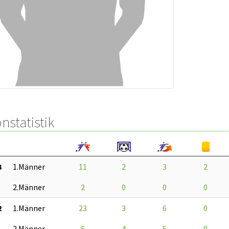
nstatistik
3
1.Männer
11
2
3
2
2.Männer
2
0
0
0
2
1.Männer
23
3
6
0
2.Männer
6
4
5
0