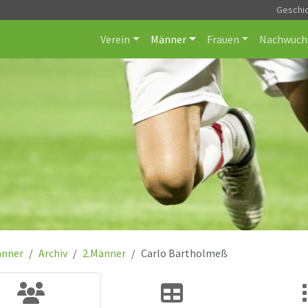
Geschi
Verein
Männer
Frauen
Nachwuch
nner
Archiv
2.Männer
Carlo Bartholmeß