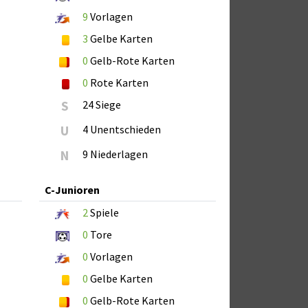
9
Vorlagen
3
Gelbe Karten
0
Gelb-Rote Karten
0
Rote Karten
S
24 Siege
U
4 Unentschieden
N
9 Niederlagen
C-Junioren
2
Spiele
0
Tore
0
Vorlagen
0
Gelbe Karten
0
Gelb-Rote Karten