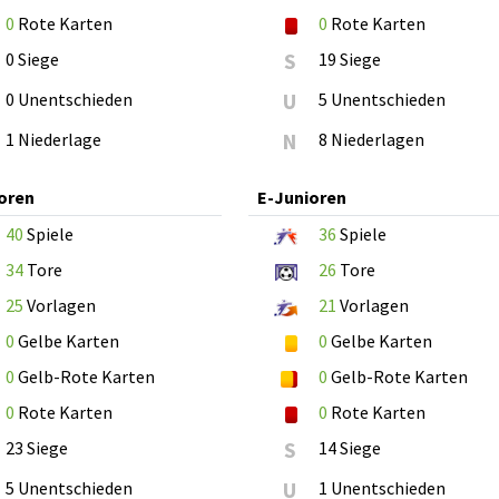
0
Rote Karten
0
Rote Karten
0 Siege
S
19 Siege
0 Unentschieden
U
5 Unentschieden
1 Niederlage
N
8 Niederlagen
oren
E-Junioren
40
Spiele
36
Spiele
34
Tore
26
Tore
25
Vorlagen
21
Vorlagen
0
Gelbe Karten
0
Gelbe Karten
0
Gelb-Rote Karten
0
Gelb-Rote Karten
0
Rote Karten
0
Rote Karten
23 Siege
S
14 Siege
5 Unentschieden
U
1 Unentschieden