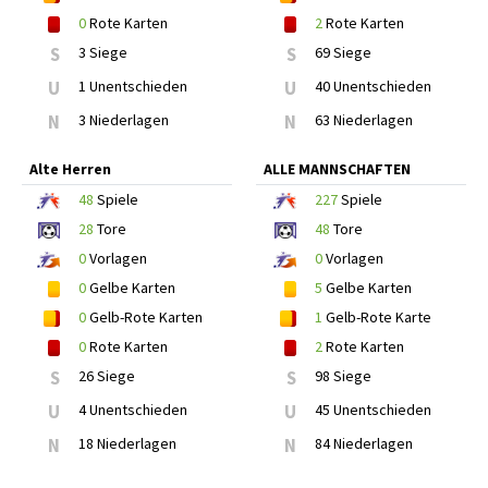
0
Rote Karten
2
Rote Karten
S
3 Siege
S
69 Siege
U
1 Unentschieden
U
40 Unentschieden
N
3 Niederlagen
N
63 Niederlagen
Alte Herren
ALLE MANNSCHAFTEN
48
Spiele
227
Spiele
28
Tore
48
Tore
0
Vorlagen
0
Vorlagen
0
Gelbe Karten
5
Gelbe Karten
0
Gelb-Rote Karten
1
Gelb-Rote Karte
0
Rote Karten
2
Rote Karten
S
26 Siege
S
98 Siege
U
4 Unentschieden
U
45 Unentschieden
N
18 Niederlagen
N
84 Niederlagen