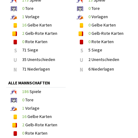
0
Tore
0
Tore
1
Vorlage
0
Vorlagen
16
Gelbe Karten
0
Gelbe Karten
2
Gelb-Rote Karten
0
Gelb-Rote Karten
0
Rote Karten
0
Rote Karten
S
71 Siege
S
5 Siege
U
35 Unentschieden
U
2 Unentschieden
N
71 Niederlagen
N
6 Niederlagen
ALLE MANNSCHAFTEN
186
Spiele
0
Tore
1
Vorlage
16
Gelbe Karten
2
Gelb-Rote Karten
0
Rote Karten