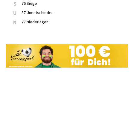
S
76 Siege
U
37 Unentschieden
N
77 Niederlagen