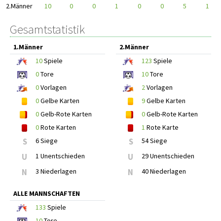
2.Männer
10
0
0
1
0
0
5
1
Gesamtstatistik
1.Männer
2.Männer
10
Spiele
123
Spiele
0
Tore
10
Tore
0
Vorlagen
2
Vorlagen
0
Gelbe Karten
9
Gelbe Karten
0
Gelb-Rote Karten
0
Gelb-Rote Karten
0
Rote Karten
1
Rote Karte
S
6 Siege
S
54 Siege
U
1 Unentschieden
U
29 Unentschieden
N
3 Niederlagen
N
40 Niederlagen
ALLE MANNSCHAFTEN
133
Spiele
10
Tore