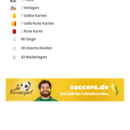
2
Vorlagen
9
Gelbe Karten
0
Gelb-Rote Karten
1
Rote Karte
S
60 Siege
U
30 Unentschieden
N
43 Niederlagen