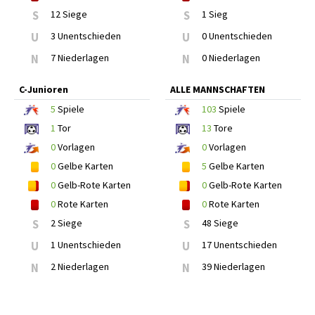
S
12 Siege
S
1 Sieg
U
3 Unentschieden
U
0 Unentschieden
N
7 Niederlagen
N
0 Niederlagen
C-Junioren
ALLE MANNSCHAFTEN
5
Spiele
103
Spiele
1
Tor
13
Tore
0
Vorlagen
0
Vorlagen
0
Gelbe Karten
5
Gelbe Karten
0
Gelb-Rote Karten
0
Gelb-Rote Karten
0
Rote Karten
0
Rote Karten
S
2 Siege
S
48 Siege
U
1 Unentschieden
U
17 Unentschieden
N
2 Niederlagen
N
39 Niederlagen