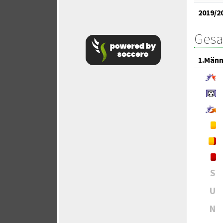
2019/2
Gesa
1.Männ
S
U
N