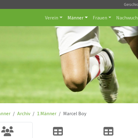
Geschi
Verein
Männer
Frauen
Nachwuch
nner
Archiv
1.Männer
Marcel Boy