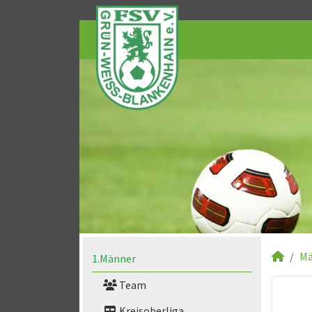
Mä
1.Männer
Team
Kreisoberliga