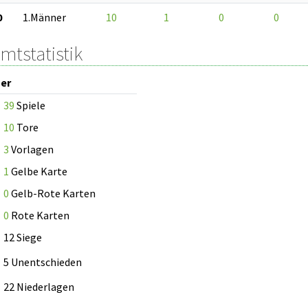
0
1.Männer
10
1
0
0
mtstatistik
er
39
Spiele
10
Tore
3
Vorlagen
1
Gelbe Karte
0
Gelb-Rote Karten
0
Rote Karten
12 Siege
5 Unentschieden
22 Niederlagen