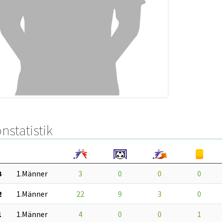
nstatistik
3
1.Männer
3
0
0
0
2
1.Männer
22
9
3
0
1
1.Männer
4
0
0
1