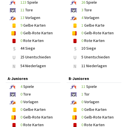
123
Spiele
26
Spiele
11
Tore
3
Tore
13
Vorlagen
4
Vorlagen
9
Gelbe Karten
1
Gelbe Karte
0
Gelb-Rote Karten
0
Gelb-Rote Karten
0
Rote Karten
0
Rote Karten
S
44 Siege
S
10 Siege
U
25 Unentschieden
U
5 Unentschieden
N
54 Niederlagen
N
11 Niederlagen
A-Junioren
B-Junioren
4
Spiele
11
Spiele
0
Tore
1
Tor
0
Vorlagen
0
Vorlagen
0
Gelbe Karten
0
Gelbe Karten
0
Gelb-Rote Karten
0
Gelb-Rote Karten
0
Rote Karten
0
Rote Karten