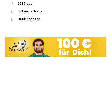
S
109 Siege
U
33 Unentschieden
N
94 Niederlagen