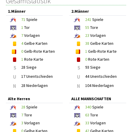
Gesamtstatistik
1.Männer
2.Männer
71
Spiele
241
Spiele
1
Tor
55
Tore
7
Vorlagen
23
Vorlagen
4
Gelbe Karten
38
Gelbe Karten
0
Gelb-Rote Karten
1
Gelb-Rote Karte
1
Rote Karte
0
Rote Karten
S
28 Siege
S
93 Siege
U
17 Unentschieden
U
44 Unentschieden
N
28 Niederlagen
N
104 Niederlagen
Alte Herren
ALLE MANNSCHAFTEN
28
Spiele
340
Spiele
7
Tore
63
Tore
3
Vorlagen
33
Vorlagen
0
Gelbe Karten
42
Gelbe Karten