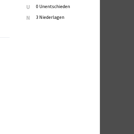
U
0 Unentschieden
N
3 Niederlagen