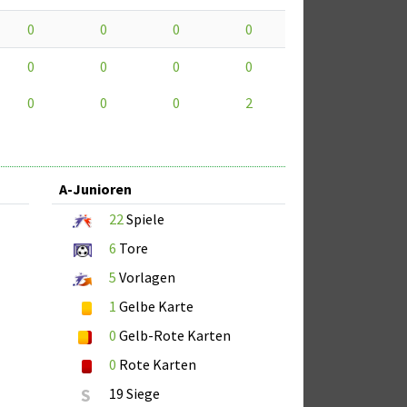
0
0
0
0
0
0
0
0
0
0
0
2
A-Junioren
22
Spiele
6
Tore
5
Vorlagen
1
Gelbe Karte
0
Gelb-Rote Karten
0
Rote Karten
S
19 Siege