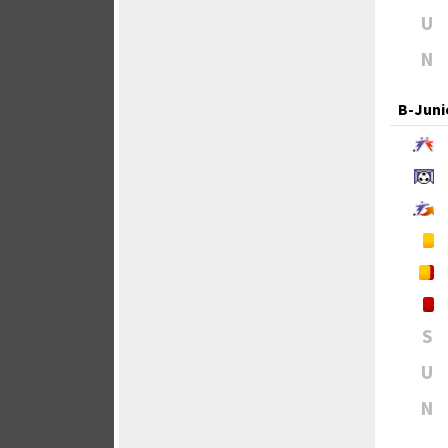
U
N
B-Juni
S
U
N