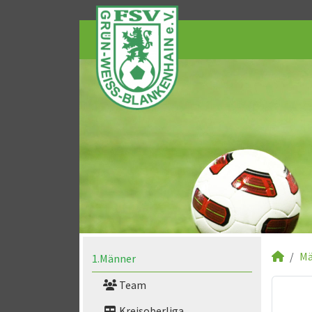
Mä
1.Männer
Team
Kreisoberliga