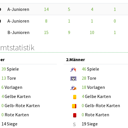
9
A-Junioren
14
5
4
1
8
A-Junioren
8
1
1
0
B-Junioren
15
9
10
1
mtstatistik
er
2.Männer
39
Spiele
46
Spiele
13
Tore
28
Tore
6
Vorlagen
18
Vorlagen
4
Gelbe Karten
4
Gelbe Karten
0
Gelb-Rote Karten
0
Gelb-Rote Karten
0
Rote Karten
0
Rote Karten
14 Siege
S
19 Siege