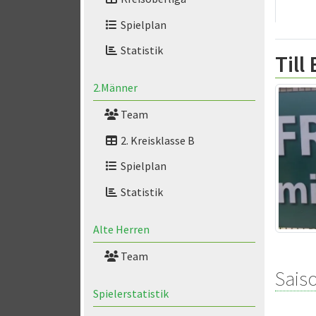
Spielplan
Statistik
Till
2.Männer
Team
2. Kreisklasse B
Spielplan
Statistik
Alte Herren
Team
Saiso
Spielerstatistik