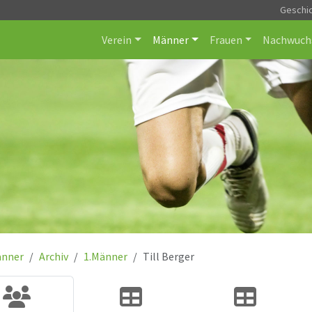
Geschi
Verein
Männer
Frauen
Nachwuch
nner
Archiv
1.Männer
Till Berger