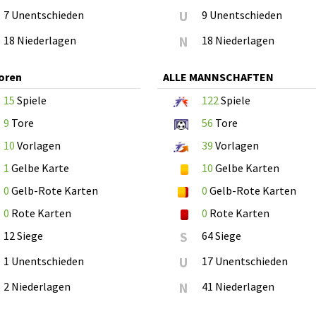
7 Unentschieden
U
9 Unentschieden
18 Niederlagen
N
18 Niederlagen
oren
ALLE MANNSCHAFTEN
15
Spiele
122
Spiele
9
Tore
56
Tore
10
Vorlagen
39
Vorlagen
1
Gelbe Karte
10
Gelbe Karten
0
Gelb-Rote Karten
0
Gelb-Rote Karten
0
Rote Karten
0
Rote Karten
12 Siege
S
64 Siege
1 Unentschieden
U
17 Unentschieden
2 Niederlagen
N
41 Niederlagen