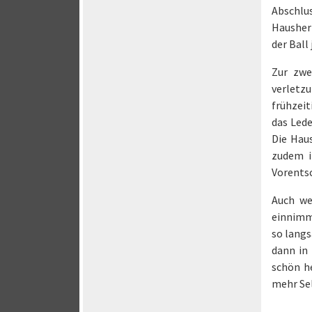
Abschlu
Hausherr
der Ball
Zur zwe
verletz
frühzeit
das Lede
Die Hau
zudem i
Vorentsc
Auch we
einnimmt
so langs
dann in
schön he
mehr Sel