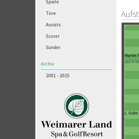
Spiele
Aufs
Tore
Assists
Scorer
Sünder
Martin T
(62' P.
Archiv
2001 - 2025
L. Golm