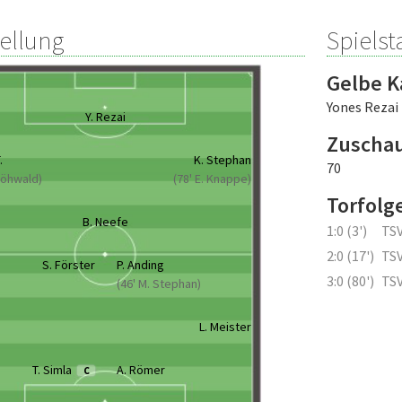
tellung
Spielsta
Gelbe K
Yones Rezai
Y. Rezai
Zuscha
.
K. Stephan
70
 Möhwald)
(78' E. Knappe)
Torfolg
B. Neefe
1:0 (3')
TS
2:0 (17')
TS
S. Förster
P. Anding
3:0 (80')
TS
(46' M. Stephan)
L. Meister
T. Simla
A. Römer
C