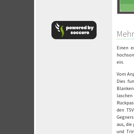
Mehr
Einen e
hochsom
ein.
Vom Anpf
Dies fu
Blanken
laschen
Rückpass
den TSV
Gegners
aus, die
und Tri