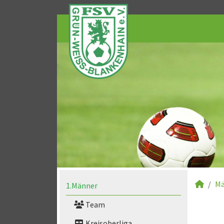
Mä
1.Männer
Team
Kreisoberliga