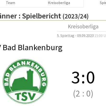
Team
Kreisoberliga
Spi
änner :
Spielbericht
(2023/24)
Kreisoberliga
5. Spieltag - 09.09.2023
15:00 
 Bad Blankenburg
3
:
0
(2
:
0)