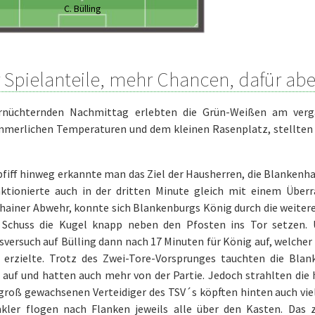
C. Bülling
 Spielanteile, mehr Chancen, dafür abe
rnüchternden Nachmittag erlebten die Grün-Weißen am ver
merlichen Temperaturen und dem kleinen Rasenplatz, stellten si
iff hinweg erkannte man das Ziel der Hausherren, die Blankenha
nktionierte auch in der dritten Minute gleich mit einem Überr
hainer Abwehr, konnte sich Blankenburgs König durch die weiter
 Schuss die Kugel knapp neben den Pfosten ins Tor setzen. U
versuch auf Bülling dann nach 17 Minuten für König auf, welcher
 erzielte. Trotz des Zwei-Tore-Vorsprunges tauchten die Blan
 auf und hatten auch mehr von der Partie. Jedoch strahlten die
 groß gewachsenen Verteidiger des TSV´s köpften hinten auch vie
nkler flogen nach Flanken jeweils alle über den Kasten. Das