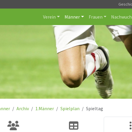
Geschi
Verein
Männer
Frauen
Nachwuch
nner
Archiv
1.Männer
Spielplan
Spieltag