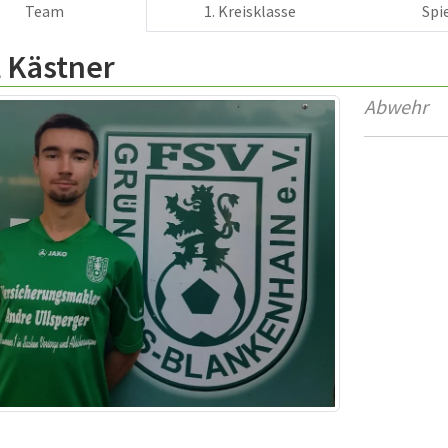
Team
1. Kreisklasse
Spi
 Kästner
Abwehr