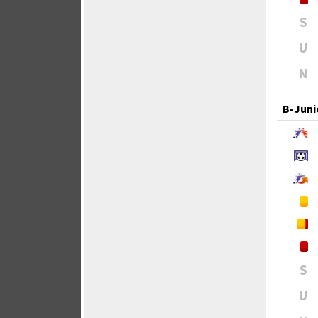
S
U
N
B-Juni
S
U