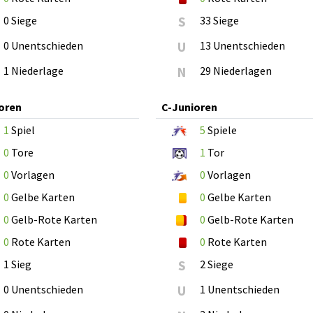
0 Siege
S
33 Siege
0 Unentschieden
U
13 Unentschieden
1 Niederlage
N
29 Niederlagen
oren
C-Junioren
1
Spiel
5
Spiele
0
Tore
1
Tor
0
Vorlagen
0
Vorlagen
0
Gelbe Karten
0
Gelbe Karten
0
Gelb-Rote Karten
0
Gelb-Rote Karten
0
Rote Karten
0
Rote Karten
1 Sieg
S
2 Siege
0 Unentschieden
U
1 Unentschieden