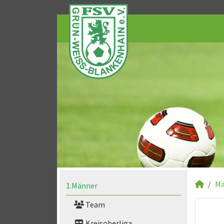
Mä
1.Männer
Team
Kreisoberliga