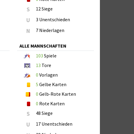
S
12 Siege
U
3 Unentschieden
N
7 Niederlagen
ALLE MANNSCHAFTEN
103
Spiele
13
Tore
0
Vorlagen
5
Gelbe Karten
0
Gelb-Rote Karten
0
Rote Karten
S
48 Siege
U
17 Unentschieden