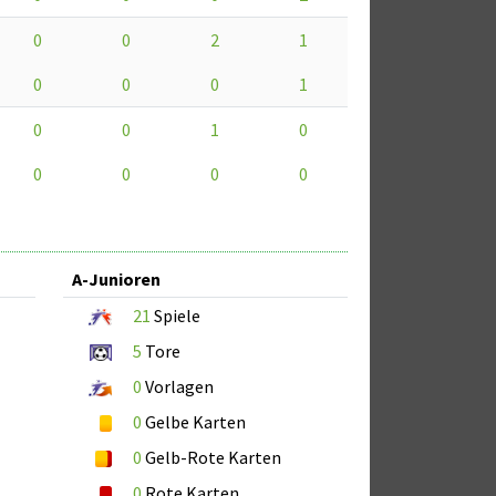
0
0
2
1
0
0
0
1
0
0
1
0
0
0
0
0
A-Junioren
21
Spiele
5
Tore
0
Vorlagen
0
Gelbe Karten
0
Gelb-Rote Karten
0
Rote Karten