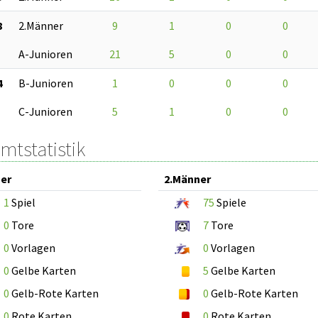
8
2.Männer
9
1
0
0
A-Junioren
21
5
0
0
4
B-Junioren
1
0
0
0
C-Junioren
5
1
0
0
mtstatistik
er
2.Männer
1
Spiel
75
Spiele
0
Tore
7
Tore
0
Vorlagen
0
Vorlagen
0
Gelbe Karten
5
Gelbe Karten
0
Gelb-Rote Karten
0
Gelb-Rote Karten
0
Rote Karten
0
Rote Karten