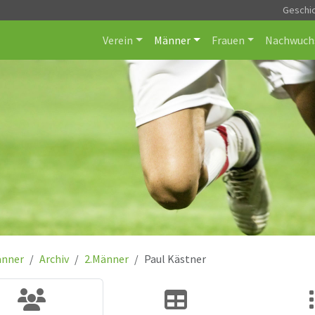
Geschi
Verein
Männer
Frauen
Nachwuch
nner
Archiv
2.Männer
Paul Kästner