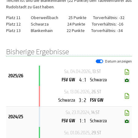
Teichel ist und die Blankenhainer (22 Punkte) den Tabellenführer aus
Rudolstadt zu Gast haben.
Platz 11 Oberweißbach 25 Punkte Torverhältnis: -32
Platz 12 Schwarza 24 Punkte Torverhältnis: -16
Platz 13 Blankenhain 22 Punkte Torverhältnis: -34
Bisherige Ergebnisse
Datum anzeigen
Sa, 04.04.2026
, 13.ST
2025/26
4 : 1
FSV GW
Schwarza
(
)
Sa, 13.06.2026
, 26.ST
3 : 2
Schwarza
FSV GW
Sa, 23.11.2024
, 14.ST
2024/25
1 : 1
FSV GW
Schwarza
(
)
So, 01.06.2025
, 29.ST