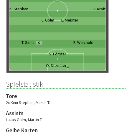
K. Stephan
V. Kraft
L. Golm
L. Meister
T. Simla
E. Weichold
C
S. Förster
O. Sternberg
Spielstatistik
Tore
2x Kimi Stephan
,
Martin T.
Assists
Lukas Golm
,
Martin T.
Gelbe Karten