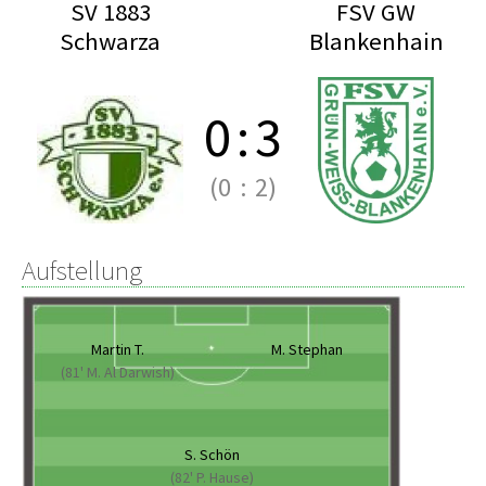
SV 1883
FSV GW
Schwarza
Blankenhain
0
:
3
(0
:
2)
Aufstellung
Martin T.
M. Stephan
(81' M. Al Darwish)
S. Schön
(82' P. Hause)