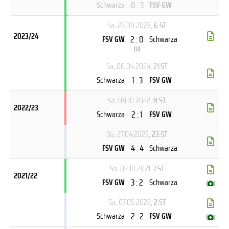
0 : 3
Schwarza
FSV GW
Sa, 23.09.2023
, 6.ST
2023/24
2 : 0
FSV GW
Schwarza
(
U
)
Sa, 06.04.2024
, 21.ST
1 : 3
Schwarza
FSV GW
Sa, 08.10.2022
, 8.ST
2022/23
2 : 1
Schwarza
FSV GW
Do, 27.04.2023
, 23.ST
4 : 4
FSV GW
Schwarza
Sa, 02.10.2021
, 7.ST
2021/22
3 : 2
FSV GW
Schwarza
(
)
Sa, 07.05.2022
, 2.ST
2 : 2
Schwarza
FSV GW
(
)