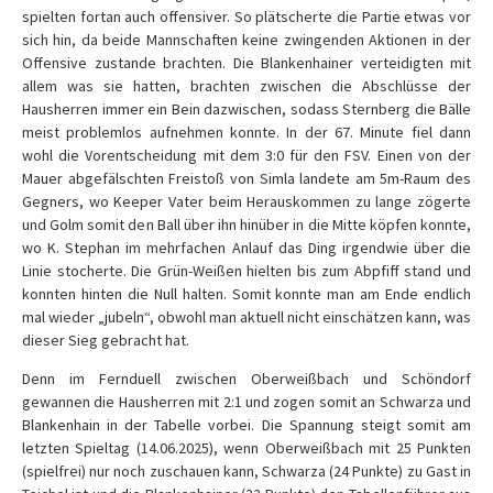
spielten fortan auch offensiver. So plätscherte die Partie etwas vor
sich hin, da beide Mannschaften keine zwingenden Aktionen in der
Offensive zustande brachten. Die Blankenhainer verteidigten mit
allem was sie hatten, brachten zwischen die Abschlüsse der
Hausherren immer ein Bein dazwischen, sodass Sternberg die Bälle
meist problemlos aufnehmen konnte. In der 67. Minute fiel dann
wohl die Vorentscheidung mit dem 3:0 für den FSV. Einen von der
Mauer abgefälschten Freistoß von Simla landete am 5m-Raum des
Gegners, wo Keeper Vater beim Herauskommen zu lange zögerte
und Golm somit den Ball über ihn hinüber in die Mitte köpfen konnte,
wo K. Stephan im mehrfachen Anlauf das Ding irgendwie über die
Linie stocherte. Die Grün-Weißen hielten bis zum Abpfiff stand und
konnten hinten die Null halten. Somit konnte man am Ende endlich
mal wieder „jubeln“, obwohl man aktuell nicht einschätzen kann, was
dieser Sieg gebracht hat.
Denn im Fernduell zwischen Oberweißbach und Schöndorf
gewannen die Hausherren mit 2:1 und zogen somit an Schwarza und
Blankenhain in der Tabelle vorbei. Die Spannung steigt somit am
letzten Spieltag (
14.06.2025
), wenn Oberweißbach mit 25 Punkten
(spielfrei) nur noch zuschauen kann, Schwarza (24 Punkte) zu Gast in