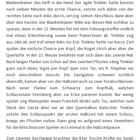
Blankenhainer das Heft in die Hand. Der agile Trinkler hatte bereits
nach sieben Minuten die erste Chance, setzte sich dabei von der
rechten Seite nach links durch, verzog seinen Abschluss dann aber
über den Kasten. Der Blankenhainer Wille war dieses Mal sichtbar zu
spüren, denn in der 11. Minuten fiel mit dem Führungstreffer endlich
mal etwas Erleichterung sowie beim Trainerteam ab. Trinkler zog
aus 16m ab und traf unten links ins Eck. Trinkler hatte nur kurze Zeit
später die nächste Chance per Kopf, die Kugel strich aber über die
Querlatte. In der 23. Minute belohnte man sich dann das zweite Mal.
Nach langer Flanke von Schön auf den zweiten Pfosten stieg Trinkler
ganz nach oben, legte per Kopf quer vors Tor, wo K. Stephan nur
noch einschieben musste. Die Gastgeber schienen sichtlich
überrollt, kamen aber vor der Halbzeit auch zu zwei Torabschlüssen.
Nach einer Flanke kam Schwarza zum Kopfball, welchen
Schlussmann Sternberg aber zur Ecke parieren konnte. Nur wenig
später zog Kleinspehn einen Freistoß direkt aufs Tor, welcher zum
Glück der Gäste aber nur an den Querbalken klatschte. Trinkler
setzte den Schlusspunkt der ersten Halbzeit mit einem Schuss,
knapp am Pfosten vorbei. Dann ging es aufgrund eines Unwetters
für die klitschnassen Spieler erst einmal in die Halbzeitpause.
Zum zweiten Durchgang brachten die 83er frische Kräfte ins Spiel,