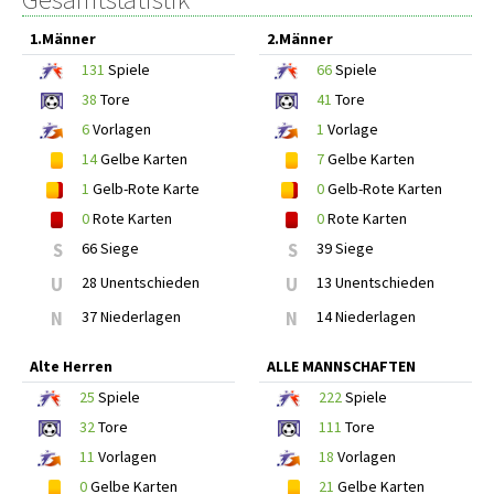
1.Männer
2.Männer
131
Spiele
66
Spiele
38
Tore
41
Tore
6
Vorlagen
1
Vorlage
14
Gelbe Karten
7
Gelbe Karten
1
Gelb-Rote Karte
0
Gelb-Rote Karten
0
Rote Karten
0
Rote Karten
S
66 Siege
S
39 Siege
U
28 Unentschieden
U
13 Unentschieden
N
37 Niederlagen
N
14 Niederlagen
Alte Herren
ALLE MANNSCHAFTEN
25
Spiele
222
Spiele
32
Tore
111
Tore
11
Vorlagen
18
Vorlagen
0
Gelbe Karten
21
Gelbe Karten