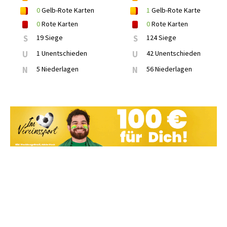
0
Gelb-Rote Karten
1
Gelb-Rote Karte
0
Rote Karten
0
Rote Karten
S
19 Siege
S
124 Siege
U
1 Unentschieden
U
42 Unentschieden
N
5 Niederlagen
N
56 Niederlagen