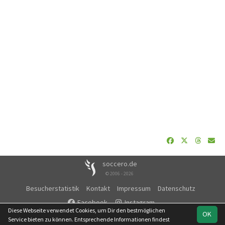
soccero.de
© 2006 - 2026
Besucherstatistik
Kontakt
Impressum
Datenschutz
Facebook
Instagram
Diese Webseite verwendet Cookies, um Dir den bestmöglichen
OK
Service bieten zu können. Entsprechende Informationen findest