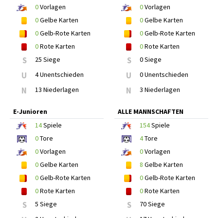
0
Vorlagen
0
Vorlagen
0
Gelbe Karten
0
Gelbe Karten
0
Gelb-Rote Karten
0
Gelb-Rote Karten
0
Rote Karten
0
Rote Karten
S
25 Siege
S
0 Siege
U
4 Unentschieden
U
0 Unentschieden
N
13 Niederlagen
N
3 Niederlagen
E-Junioren
ALLE MANNSCHAFTEN
14
Spiele
154
Spiele
0
Tore
4
Tore
0
Vorlagen
0
Vorlagen
0
Gelbe Karten
8
Gelbe Karten
0
Gelb-Rote Karten
0
Gelb-Rote Karten
0
Rote Karten
0
Rote Karten
S
5 Siege
S
70 Siege