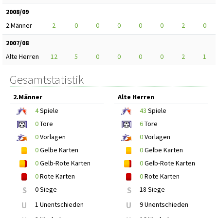
2008/09
2.Männer
2
0
0
0
0
0
2
0
2007/08
Alte Herren
12
5
0
0
0
0
2
1
Gesamtstatistik
2.Männer
Alte Herren
4
Spiele
43
Spiele
0
Tore
6
Tore
0
Vorlagen
0
Vorlagen
0
Gelbe Karten
0
Gelbe Karten
0
Gelb-Rote Karten
0
Gelb-Rote Karten
0
Rote Karten
0
Rote Karten
S
0 Siege
S
18 Siege
U
1 Unentschieden
U
9 Unentschieden