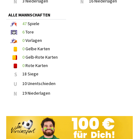
N
3 Niederlagen
N
16 Niederlagen
ALLE MANNSCHAFTEN
47
Spiele
6
Tore
0
Vorlagen
0
Gelbe Karten
0
Gelb-Rote Karten
0
Rote Karten
S
18 Siege
U
10 Unentschieden
N
19 Niederlagen