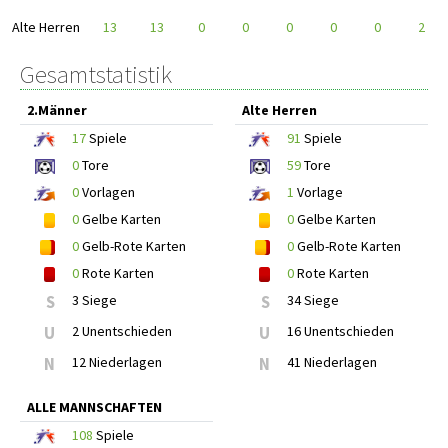
Alte Herren
13
13
0
0
0
0
0
2
Gesamtstatistik
2.Männer
Alte Herren
17
Spiele
91
Spiele
0
Tore
59
Tore
0
Vorlagen
1
Vorlage
0
Gelbe Karten
0
Gelbe Karten
0
Gelb-Rote Karten
0
Gelb-Rote Karten
0
Rote Karten
0
Rote Karten
S
3 Siege
S
34 Siege
U
2 Unentschieden
U
16 Unentschieden
N
12 Niederlagen
N
41 Niederlagen
ALLE MANNSCHAFTEN
108
Spiele