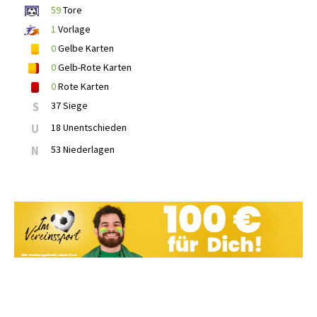
59
Tore
1
Vorlage
0
Gelbe Karten
0
Gelb-Rote Karten
0
Rote Karten
S
37 Siege
U
18 Unentschieden
N
53 Niederlagen