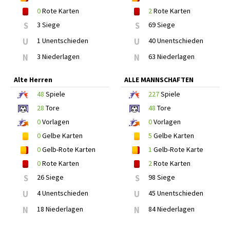
0
Rote Karten
2
Rote Karten
S
3 Siege
S
69 Siege
U
1 Unentschieden
U
40 Unentschieden
N
3 Niederlagen
N
63 Niederlagen
Alte Herren
ALLE MANNSCHAFTEN
48
Spiele
227
Spiele
28
Tore
48
Tore
0
Vorlagen
0
Vorlagen
0
Gelbe Karten
5
Gelbe Karten
0
Gelb-Rote Karten
1
Gelb-Rote Karte
0
Rote Karten
2
Rote Karten
S
26 Siege
S
98 Siege
U
4 Unentschieden
U
45 Unentschieden
N
18 Niederlagen
N
84 Niederlagen