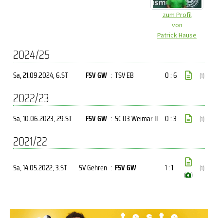
zum Profil
von
Patrick Hause
2024/25
Sa, 21.09.2024
, 6.ST
FSV GW
:
TSV EB
0 : 6
(1)
2022/23
Sa, 10.06.2023
, 29.ST
FSV GW
:
SC 03 Weimar II
0 : 3
(1)
2021/22
Sa, 14.05.2022
, 3.ST
SV Gehren
:
FSV GW
1 : 1
(1)
(
)