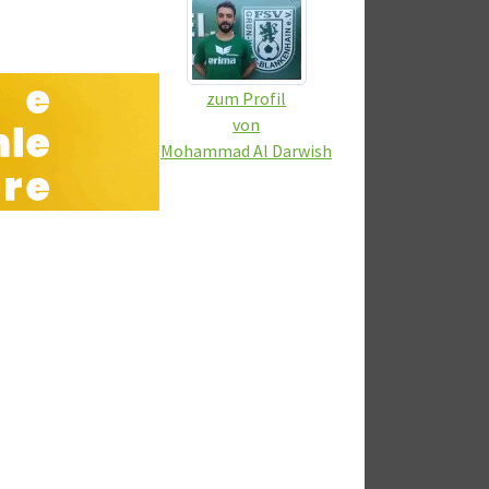
zum Profil
von
Mohammad Al Darwish