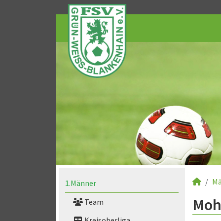
Mä
1.Männer
Moh
Team
Kreisoberliga