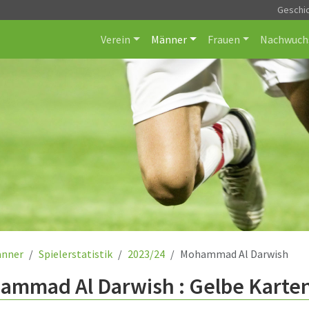
Geschi
Verein
Männer
Frauen
Nachwuch
nner
Spielerstatistik
2023/24
Mohammad Al Darwish
ammad Al Darwish : Gelbe Karten