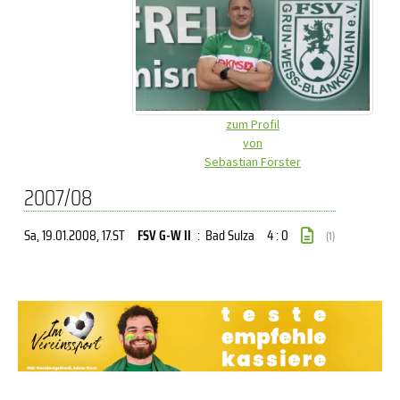
zum Profil
von
Sebastian Förster
2007/08
Sa, 19.01.2008
, 17.ST
FSV G-W II
:
Bad Sulza
4 : 0
(1)