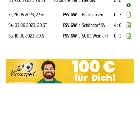
So, 21.05.2023
, 26.ST
SG Moorental
:
FSV GW
2 : 2
(
)
Fr, 26.05.2023
, 27.ST
FSV GW
:
Haarhausen
0 : 3
Sa, 03.06.2023
, 28.ST
FSV GW
:
Schöndorf SV
4 : 0
Sa, 10.06.2023
, 29.ST
FSV GW
:
SC 03 Weimar II
0 : 3