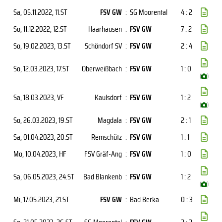
Sa, 05.11.2022
, 11.ST
FSV GW
:
SG Moorental
4 : 2
So, 11.12.2022
, 12.ST
Haarhausen
:
FSV GW
7 : 2
So, 19.02.2023
, 13.ST
Schöndorf SV
:
FSV GW
2 : 4
So, 12.03.2023
, 17.ST
Oberweißbach
:
FSV GW
1 : 0
(
)
Sa, 18.03.2023
, VF
Kaulsdorf
:
FSV GW
1 : 2
(
)
So, 26.03.2023
, 19.ST
Magdala
:
FSV GW
2 : 1
Sa, 01.04.2023
, 20.ST
Remschütz
:
FSV GW
1 : 1
Mo, 10.04.2023
, HF
FSV Gräf-Ang
:
FSV GW
1 : 0
Sa, 06.05.2023
, 24.ST
Bad Blankenb
:
FSV GW
1 : 2
(
)
Mi, 17.05.2023
, 21.ST
FSV GW
:
Bad Berka
0 : 3