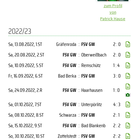
zum Profil
von
Patrick Hause
2022/23
Sa, 13.08.2022
, 1.ST
Gräfenroda
:
FSV GW
2 : 0
Sa, 20.08.2022
, 2.ST
FSV GW
:
Oberweißbach
2 : 0
Sa, 10.09.2022
, 5.ST
FSV GW
:
Remschütz
1 : 4
Fr, 16.09.2022
, 6.ST
Bad Berka
:
FSV GW
3 : 0
Sa, 24.09.2022
, 2.R
FSV GW
:
Haarhausen
1 : 0
(
)
Sa, 01.10.2022
, 7.ST
FSV GW
:
Unterpörlitz
4 : 3
Sa, 08.10.2022
, 8.ST
Schwarza
:
FSV GW
2 : 1
Sa, 15.10.2022
, 9.ST
FSV GW
:
Bad Blankenb
2 : 2
So, 30.10.2022
, 10.ST
Zottelstedt
:
FSV GW
2 : 2