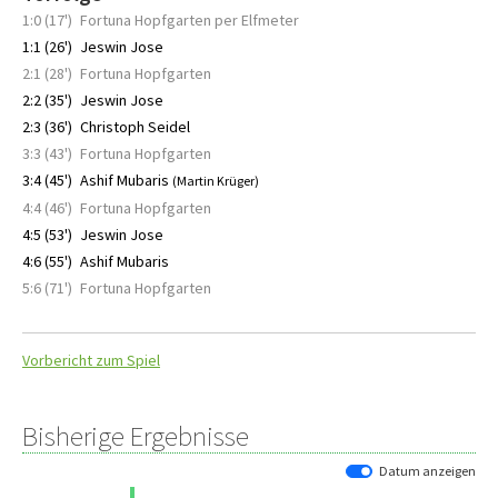
1:0 (17')
Fortuna Hopfgarten per Elfmeter
1:1 (26')
Jeswin Jose
2:1 (28')
Fortuna Hopfgarten
2:2 (35')
Jeswin Jose
2:3 (36')
Christoph Seidel
3:3 (43')
Fortuna Hopfgarten
3:4 (45')
Ashif Mubaris
(Martin Krüger)
4:4 (46')
Fortuna Hopfgarten
4:5 (53')
Jeswin Jose
4:6 (55')
Ashif Mubaris
5:6 (71')
Fortuna Hopfgarten
Vorbericht zum Spiel
Bisherige Ergebnisse
Datum anzeigen