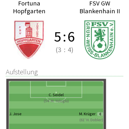
Fortuna
FSV GW
Hopfgarten
Blankenhain II
5
:
6
(3
:
4)
Aufstellung
C. Seidel
(54' M. Yologlu)
J. Jose
M. Krüger
C
(61' H. Dobler)