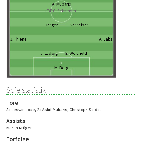
A. Mubaris
(74' C. Schneider)
T. Berger
C. Schreiber
J. Thiene
A. Jabs
J. Ludwig
E. Weichold
M. Berg
Spielstatistik
Tore
3x Jeswin Jose
,
2x Ashif Mubaris
,
Christoph Seidel
Assists
Martin Krüger
Torfolge