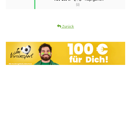
(
U
)
Zurück