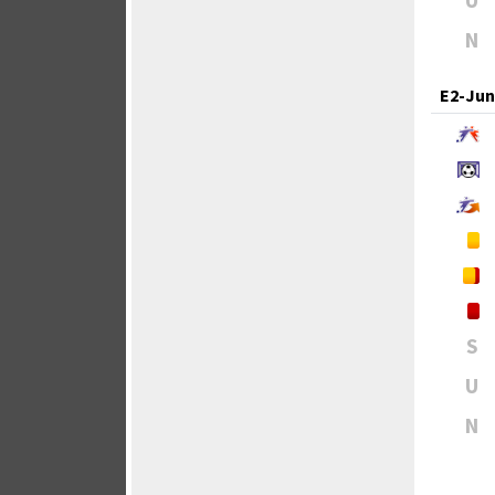
U
N
E2-Jun
S
U
N