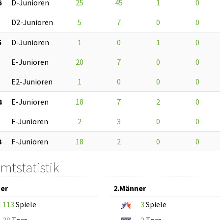
6
D-Junioren
25
45
1
0
D2-Junioren
5
7
0
0
5
D-Junioren
1
0
1
0
E-Junioren
20
7
0
0
E2-Junioren
1
0
0
0
4
E-Junioren
18
7
2
0
F-Junioren
2
3
0
0
3
F-Junioren
18
2
0
0
mtstatistik
er
2.Männer
113
Spiele
3
Spiele