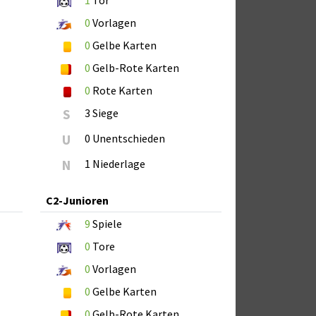
1
Tor
0
Vorlagen
0
Gelbe Karten
0
Gelb-Rote Karten
0
Rote Karten
S
3 Siege
U
0 Unentschieden
N
1 Niederlage
C2-Junioren
9
Spiele
0
Tore
0
Vorlagen
0
Gelbe Karten
0
Gelb-Rote Karten