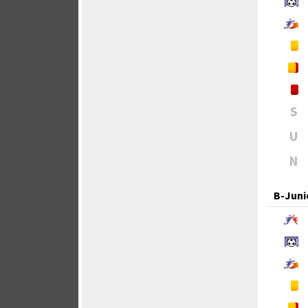
S
U
N
B-Juni