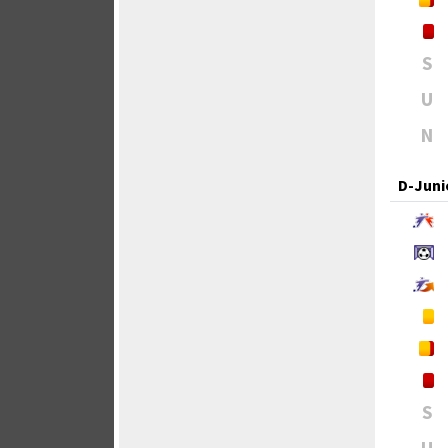
S
U
N
D-Juni
S