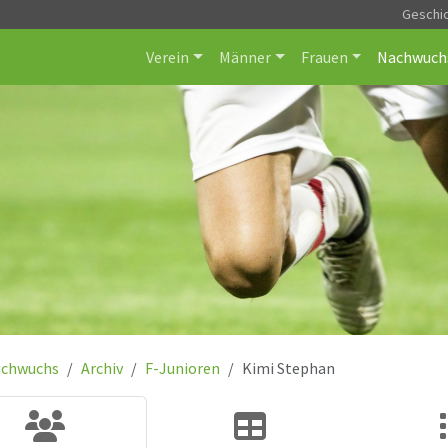
Geschi
Verein
Männer
Frauen
Nachwuch
chwuchs
Archiv
F-Junioren
Kimi Stephan