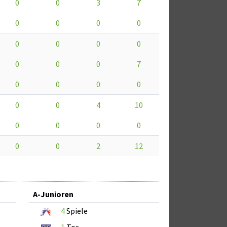
0
0
3
7
0
0
0
0
0
0
0
0
0
0
0
7
0
0
0
0
0
0
4
10
0
0
0
0
0
0
2
12
A-Junioren
4
Spiele