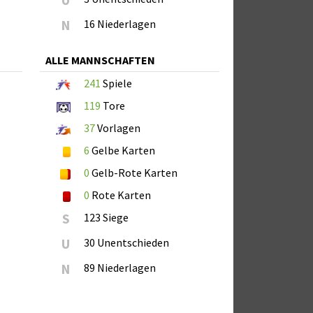
U
N
16 Niederlagen
ALLE MANNSCHAFTEN
241
Spiele
119
Tore
37
Vorlagen
6
Gelbe Karten
0
Gelb-Rote Karten
0
Rote Karten
S
123 Siege
U
30 Unentschieden
N
89 Niederlagen