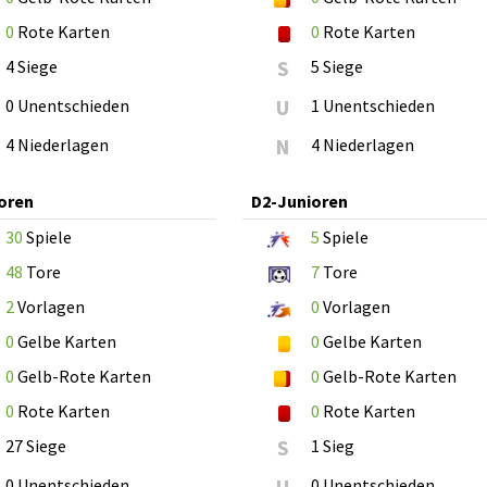
0
Rote Karten
0
Rote Karten
4 Siege
S
5 Siege
0 Unentschieden
U
1 Unentschieden
4 Niederlagen
N
4 Niederlagen
oren
D2-Junioren
30
Spiele
5
Spiele
48
Tore
7
Tore
2
Vorlagen
0
Vorlagen
0
Gelbe Karten
0
Gelbe Karten
0
Gelb-Rote Karten
0
Gelb-Rote Karten
0
Rote Karten
0
Rote Karten
27 Siege
S
1 Sieg
0 Unentschieden
0 Unentschieden