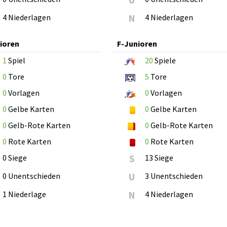
U
4 Niederlagen
N
4 Niederlagen
ioren
F-Junioren
1
Spiel
20
Spiele
0
Tore
5
Tore
0
Vorlagen
0
Vorlagen
0
Gelbe Karten
0
Gelbe Karten
0
Gelb-Rote Karten
0
Gelb-Rote Karten
0
Rote Karten
0
Rote Karten
0 Siege
S
13 Siege
0 Unentschieden
U
3 Unentschieden
1 Niederlage
N
4 Niederlagen