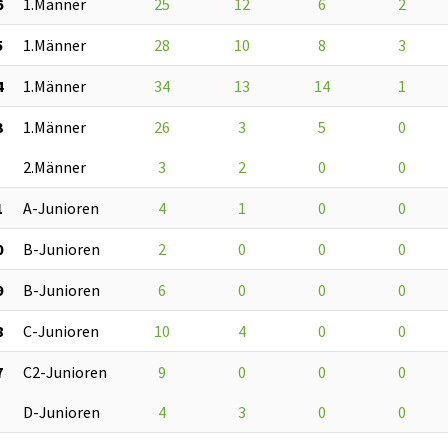
6
1.Männer
25
12
6
2
5
1.Männer
28
10
8
3
4
1.Männer
34
13
14
1
3
1.Männer
26
3
5
0
2.Männer
3
2
0
0
1
A-Junioren
4
1
0
0
0
B-Junioren
2
0
0
0
9
B-Junioren
6
0
0
0
8
C-Junioren
10
4
0
0
7
C2-Junioren
9
0
0
0
D-Junioren
4
3
0
0