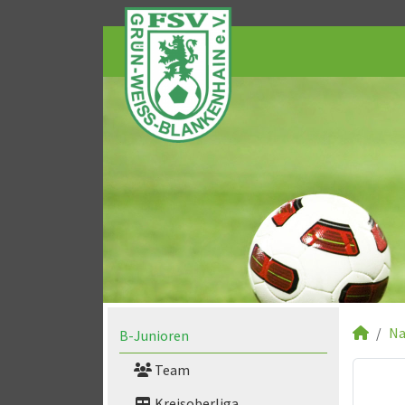
Na
B-Junioren
Team
Kreisoberliga