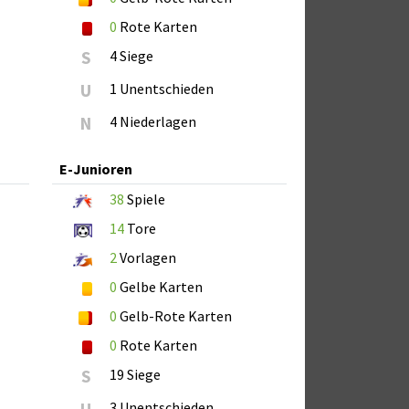
0
Rote Karten
S
4 Siege
U
1 Unentschieden
N
4 Niederlagen
E-Junioren
38
Spiele
14
Tore
2
Vorlagen
0
Gelbe Karten
0
Gelb-Rote Karten
0
Rote Karten
S
19 Siege
3 Unentschieden