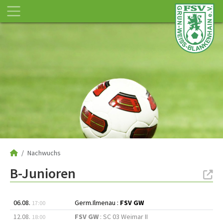
Nachwuchs
B-Junioren
06.08.
Germ.Ilmenau :
FSV GW
17:00
12.08.
FSV GW
: SC 03 Weimar II
18:00