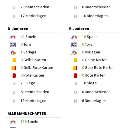
U
2 Unentschieden
U
6 Unentschieden
N
17 Niederlagen
N
10 Niederlagen
D-Junioren
E-Junioren
42
Spiele
16
Spiele
0
Tore
0
Tore
1
Vorlage
0
Vorlagen
0
Gelbe Karten
0
Gelbe Karten
0
Gelb-Rote Karten
0
Gelb-Rote Karten
0
Rote Karten
0
Rote Karten
S
23 Siege
S
10 Siege
U
6 Unentschieden
U
0 Unentschieden
N
13 Niederlagen
N
6 Niederlagen
ALLE MANNSCHAFTEN
139
Spiele