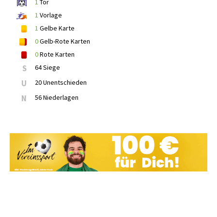
1
Tor
1
Vorlage
1
Gelbe Karte
0
Gelb-Rote Karten
0
Rote Karten
S
64 Siege
U
20 Unentschieden
N
56 Niederlagen