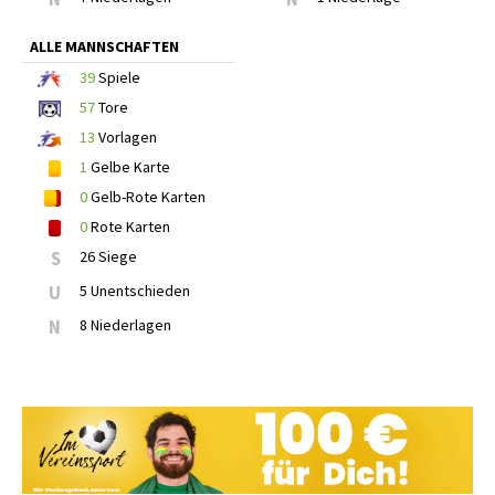
ALLE MANNSCHAFTEN
39
Spiele
57
Tore
13
Vorlagen
1
Gelbe Karte
0
Gelb-Rote Karten
0
Rote Karten
S
26 Siege
U
5 Unentschieden
N
8 Niederlagen