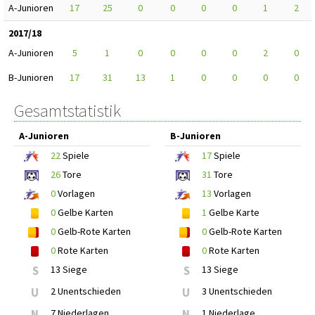
A-Junioren
17
25
0
0
0
0
1
2
2017/18
A-Junioren
5
1
0
0
0
0
2
0
B-Junioren
17
31
13
1
0
0
0
0
Gesamtstatistik
A-Junioren
B-Junioren
22
Spiele
17
Spiele
26
Tore
31
Tore
0
Vorlagen
13
Vorlagen
0
Gelbe Karten
1
Gelbe Karte
0
Gelb-Rote Karten
0
Gelb-Rote Karten
0
Rote Karten
0
Rote Karten
S
13 Siege
S
13 Siege
U
2 Unentschieden
U
3 Unentschieden
N
7 Niederlagen
N
1 Niederlage