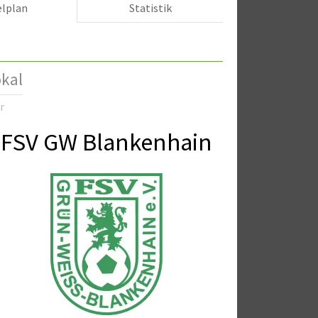
elplan
Statistik
kal
r
FSV GW Blankenhain