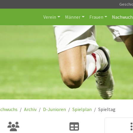
Geschi
Verein
Männer
Frauen
Nachwuch
chwuchs
Archiv
D-Junioren
Spielplan
Spieltag