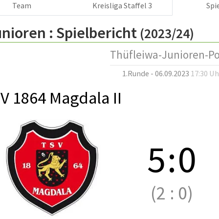
Team
Kreisliga Staffel 3
Spi
nioren :
Spielbericht
(2023/24)
Thüfleiwa-Junioren-Po
1.Runde - 06.09.2023
17:30 Uh
V 1864 Magdala II
5
:
0
(2
:
0)