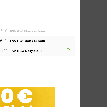
5 : 0
FSV GW Blankenhain
6 : 1
FSV GW Blankenhain
1 : 11
TSV 1864 Magdala II