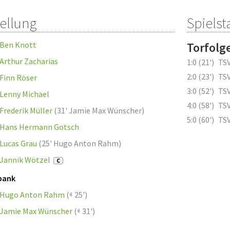
tellung
Spielsta
Ben Knott
Torfolg
Arthur Zacharias
1:0 (21')
TSV
2:0 (23')
TSV
Finn Röser
3:0 (52')
TSV
Lenny Michael
4:0 (58')
TSV
Frederik Müller
(
31' Jamie Max Wünscher
)
5:0 (60')
TSV
Hans Hermann Gotsch
Lucas Grau
(
25' Hugo Anton Rahm
)
Jannik Wötzel
C
bank
Hugo Anton Rahm
(
25')
Jamie Max Wünscher
(
31')