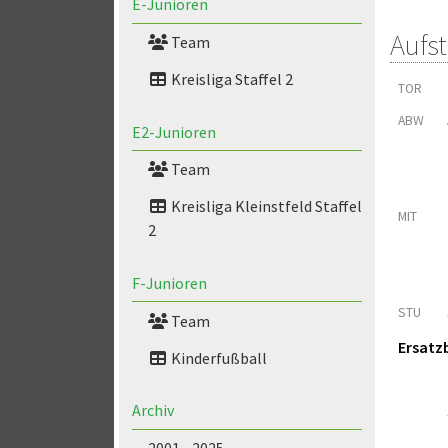
E-Junioren
Aufs
Team
Kreisliga Staffel 2
TOR
ABW
E2-Junioren
Team
Kreisliga Kleinstfeld Staffel
MIT
2
F-Junioren
STU
Team
Ersatz
Kinderfußball
Archiv