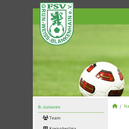
Na
B-Junioren
Team
Kreisoberliga