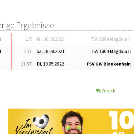
erige Ergebnisse
4
1.R
Mi, 06.09.2023
TSV 1864 Magdala II
2
2.ST
Sa, 18.09.2021
TSV 1864 Magdala II
11.ST
Di, 10.05.2022
FSV GW Blankenhain
Zurück