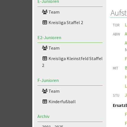
E-Junioren
Aufs
Team
Kreisliga Staffel 2
L
TOR
A
ABW
E2-Junioren
Team
M
Kreisliga Kleinstfeld Staffel
F
2
B
MIT
F-Junioren
L
Team
J
STU
Kinderfußball
Ersatz
F
Archiv
F