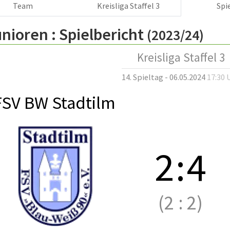
Team
Kreisliga Staffel 3
Spi
nioren :
Spielbericht
(2023/24)
Kreisliga Staffel 3
14. Spieltag - 06.05.2024
17:30 
FSV BW Stadtilm
2
:
4
(2
:
2)