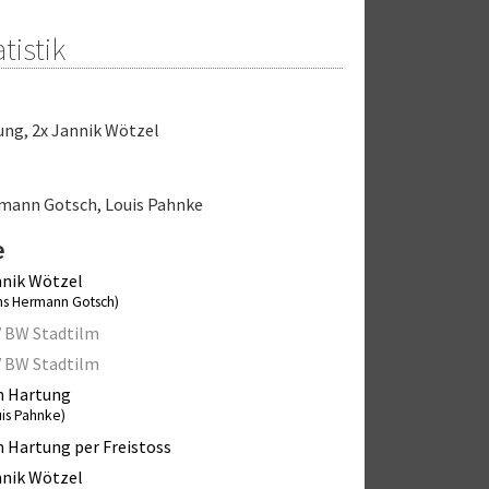
tistik
ung
,
2x Jannik Wötzel
rmann Gotsch
,
Louis Pahnke
e
nik Wötzel
ns Hermann Gotsch)
 BW Stadtilm
 BW Stadtilm
n Hartung
uis Pahnke)
 Hartung per Freistoss
nik Wötzel