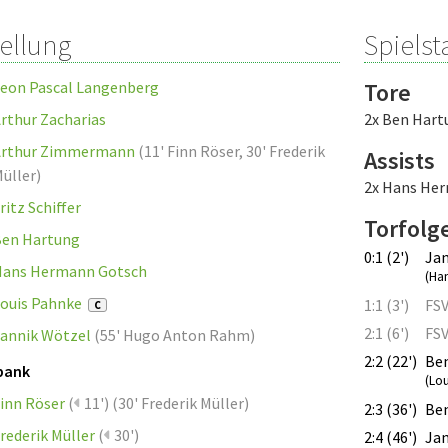
tellung
Spielsta
eon Pascal Langenberg
Tore
rthur Zacharias
2x Ben Hart
Arthur Zimmermann
(
11' Finn Röser
,
30' Frederik
Assists
üller
)
2x Hans He
ritz Schiffer
Torfolg
en Hartung
0:1 (2')
Jan
Hans Hermann Gotsch
(Ha
ouis Pahnke
1:1 (3')
FSV
C
2:1 (6')
FSV
annik Wötzel
(
55' Hugo Anton Rahm
)
2:2 (22')
Be
bank
(Lo
inn Röser
(
11')
(
30' Frederik Müller
)
2:3 (36')
Ben
rederik Müller
(
30')
2:4 (46')
Jan