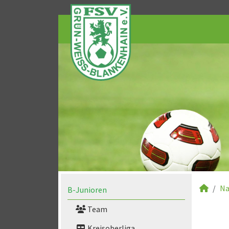
Na
B-Junioren
Team
Kreisoberliga