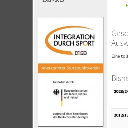
2001 - 2025
Gesc
Ausw
Eine tol
Bish
2023/2
2012/1