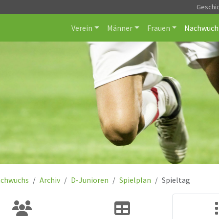
Geschi
Verein
Männer
Frauen
Nachwuch
chwuchs
Archiv
D-Junioren
Spielplan
Spieltag