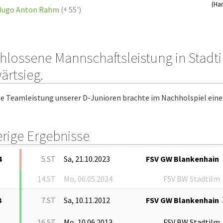
(Ha
Hugo Anton Rahm
(
55')
hlossene Mannschaftsleistung in Stadti
ärtsieg.
le Teamleistung unserer D-Junioren brachte im Nachholspiel eine
erige Ergebnisse
4
5.ST
Sa, 21.10.2023
FSV GW Blankenhain
14.ST
Mo, 06.05.2024
FSV BW Stadtilm
3
7.ST
Sa, 10.11.2012
FSV GW Blankenhain
16.ST
Mo, 10.06.2013
FSV BW Stadtilm