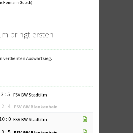
ns Hermann Gotsch)
lm bringt ersten
n verdienten Auswärtsieg.
3 : 5
FSV BW Stadtilm
2 : 4
FSV GW Blankenhain
10 : 0
FSV BW Stadtilm
0 : 5
FSV GW Blankenhain