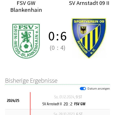
FSV GW
SV Arnstadt 09 II
Blankenhain
0
:
6
(0
:
4)
Bisherige Ergebnisse
Datum anzeigen
So, 01.12.2024
, 9.ST
2024/25
20 : 2
SV Arnstadt II
FSV GW
Sa, 28.10.2023
, 6.ST