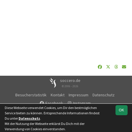
soccero.de
© 2006 - 2026
Besucherstatistik
Kontakt
Impressum
Datenschutz
Facebook
Instagram
Diese Webseite verwendet Cookies, um Dir den bestmöglichen
OK
Service bieten zu können. Entsprechende Informationen findest
Du unter
Datenschutz
.
Mit der Nutzung der Webseite erklärst Du Dich mit der
Team
Kreisliga Staffel 3
Spielplan
Statistik
Verwendung von Cookies einverstanden.