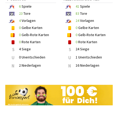
6
Spiele
41
Spiele
23
Tore
83
Tore
4
Vorlagen
24
Vorlagen
0
Gelbe Karten
0
Gelbe Karten
0
Gelb-Rote Karten
0
Gelb-Rote Karten
0
Rote Karten
0
Rote Karten
S
4 Siege
S
24 Siege
U
0 Unentschieden
U
1 Unentschieden
N
2 Niederlagen
N
16 Niederlagen