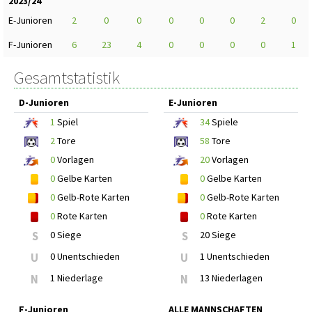
2023/24
E-Junioren
2
0
0
0
0
0
2
0
F-Junioren
6
23
4
0
0
0
0
1
Gesamtstatistik
D-Junioren
E-Junioren
1
Spiel
34
Spiele
2
Tore
58
Tore
0
Vorlagen
20
Vorlagen
0
Gelbe Karten
0
Gelbe Karten
0
Gelb-Rote Karten
0
Gelb-Rote Karten
0
Rote Karten
0
Rote Karten
S
0 Siege
S
20 Siege
U
0 Unentschieden
U
1 Unentschieden
N
1 Niederlage
N
13 Niederlagen
F-Junioren
ALLE MANNSCHAFTEN