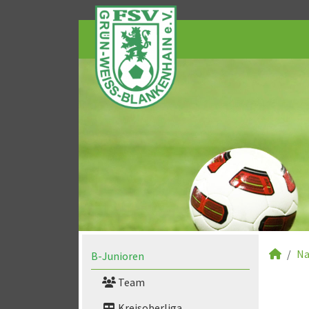
Na
B-Junioren
Team
Kreisoberliga