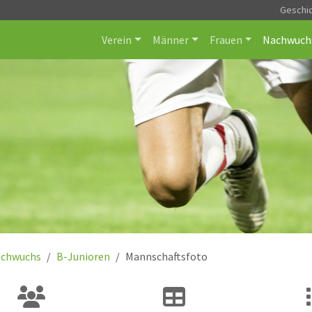
Geschi
Verein
Männer
Frauen
Nachwuch
chwuchs
B-Junioren
Mannschaftsfoto