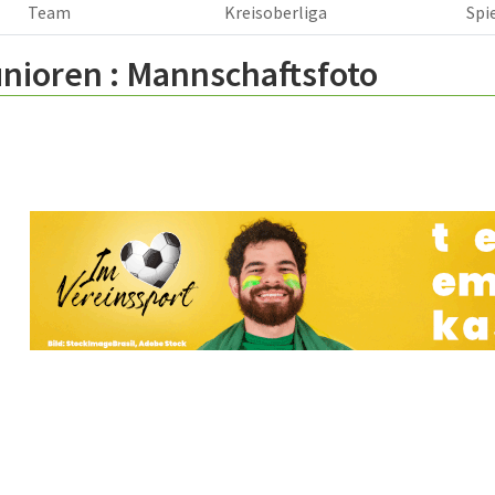
Team
Kreisoberliga
Spi
nioren :
Mannschaftsfoto